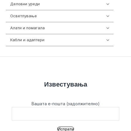
Деловни уреди
85
Осветлување
36
Алати и помагала
55
Кабли и адаптери
392
Известувања
Вашата е-пошта (задолжително)