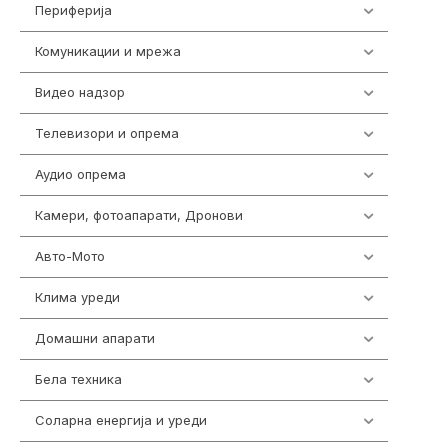
Периферија
1850
Комуникации и мрежа
454
Видео надзор
162
Телевизори и опрема
278
Аудио опрема
414
Камери, фотоапарати, Дронови
324
Авто-Мото
139
Клима уреди
138
Домашни апарати
370
Бела техника
202
Соларна енергија и уреди
7