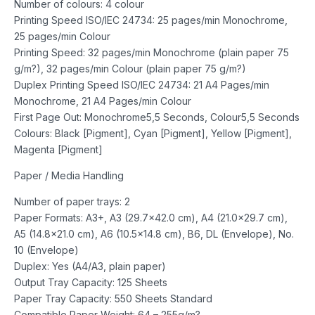
Number of colours: 4 colour
Printing Speed ISO/IEC 24734: 25 pages/min Monochrome,
25 pages/min Colour
Printing Speed: 32 pages/min Monochrome (plain paper 75
g/m?), 32 pages/min Colour (plain paper 75 g/m?)
Duplex Printing Speed ISO/IEC 24734: 21 A4 Pages/min
Monochrome, 21 A4 Pages/min Colour
First Page Out: Monochrome5,5 Seconds, Colour5,5 Seconds
Colours: Black [Pigment], Cyan [Pigment], Yellow [Pigment],
Magenta [Pigment]
Paper / Media Handling
Number of paper trays: 2
Paper Formats: A3+, A3 (29.7×42.0 cm), A4 (21.0×29.7 cm),
A5 (14.8×21.0 cm), A6 (10.5×14.8 cm), B6, DL (Envelope), No.
10 (Envelope)
Duplex: Yes (A4/A3, plain paper)
Output Tray Capacity: 125 Sheets
Paper Tray Capacity: 550 Sheets Standard
Compatible Paper Weight: 64 – 255g/m?