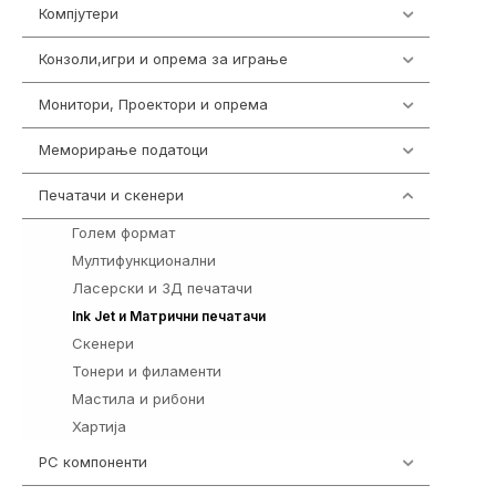
Компјутери
224
Конзоли,игри и опрема за играње
1292
Монитори, Проектори и опрема
474
Меморирање податоци
537
Печатачи и скенери
976
Голем формат
10
Мултифункционални
69
Ласерски и 3Д печатачи
76
94
Ink Jet и Матрични печатачи
Скенери
26
Тонери и филаменти
424
Мастила и рибони
267
Хартија
10
PC компоненти
1058