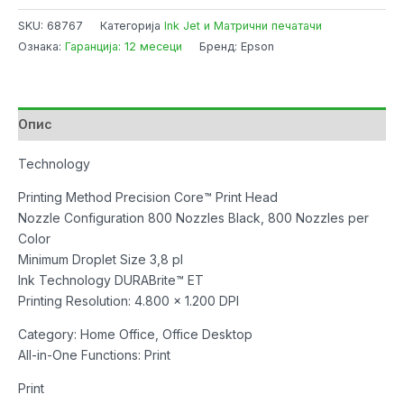
L11160
SKU:
68767
Категорија
Ink Jet и Матрични печатачи
A3+
Ознака:
Гаранција: 12 месеци
Бренд: Epson
Print/Scan/Copy/Fax
Wi-
Fi
Business
Опис
Printer
количина
Technology
Printing Method Precision Core™ Print Head
Nozzle Configuration 800 Nozzles Black, 800 Nozzles per
Color
Minimum Droplet Size 3,8 pl
Ink Technology DURABrite™ ET
Printing Resolution: 4.800 x 1.200 DPI
Category: Home Office, Office Desktop
All-in-One Functions: Print
Print