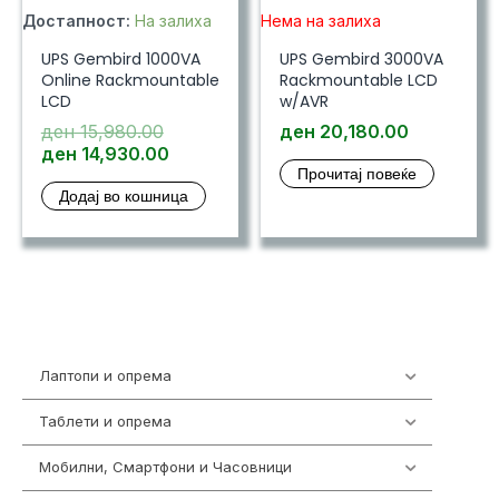
Достапност:
На залиха
Нема на залиха
UPS Gembird 1000VA
UPS Gembird 3000VA
Online Rackmountable
Rackmountable LCD
LCD
w/AVR
Original
ден
15,980.00
ден
20,180.00
price
Current
ден
14,930.00
Прочитај повеќе
was:
price
Додај во кошница
ден 15,980.00.
is:
ден 14,930.00.
Лаптопи и опрема
700
Таблети и опрема
317
Мобилни, Смартфони и Часовници
985