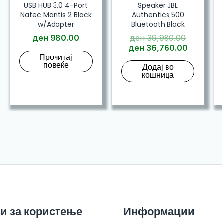
USB HUB 3.0 4-Port
Speaker JBL
Natec Mantis 2 Black
Authentics 500
w/Adapter
Bluetooth Black
Original
ден
980.00
ден
39,980.00
price
Current
ден
36,760.00
Прочитај
was:
price
повеќе
Додај во
ден 39,9
is:
кошница
ден 36,
и за користење
Информации