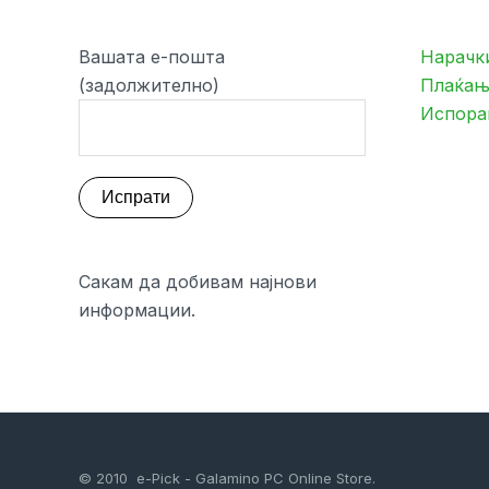
Вашата е-пошта
Нарачк
(задолжително)
Плаќањ
Испора
Сакам да добивам најнови
информации.
© 2010 e-Pick - Galamino PC Online Store.