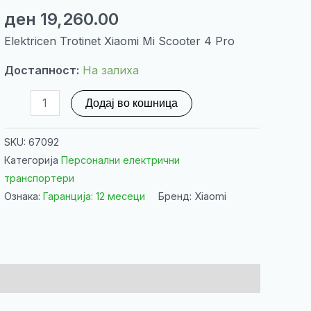
ден
19,260.00
Elektricen Trotinet Xiaomi Mi Scooter 4 Pro
Достапност:
На залиха
Elektricen
Додај во кошница
Trotinet
Xiaomi
SKU:
67092
Mi
Категорија
Персонални електрични
Scooter
транспортери
4
Ознака:
Гаранција: 12 месеци
Бренд: Xiaomi
Pro
количина