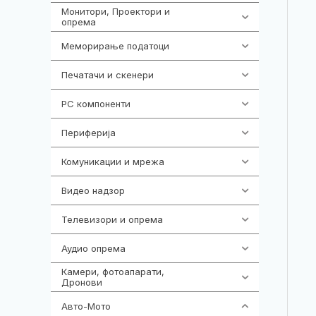
Монитори, Проектори и
474
опрема
Меморирање податоци
537
Печатачи и скенери
976
PC компоненти
1058
Периферија
1850
Комуникации и мрежа
454
Видео надзор
162
Телевизори и опрема
278
Аудио опрема
414
Камери, фотоапарати,
324
Дронови
Авто-Мото
139