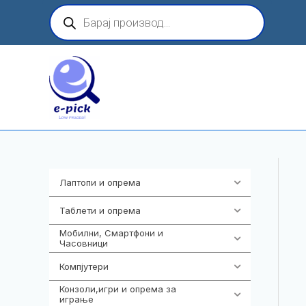
Skip
Products
search
to
content
Лаптопи и опрема
700
Таблети и опрема
317
Мобилни, Смартфони и
985
Часовници
Компјутери
223
Конзоли,игри и опрема за
1292
играње