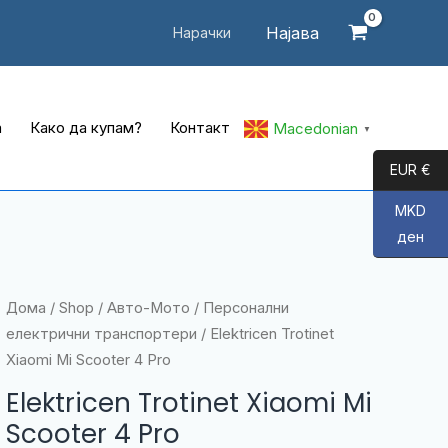
Најава
Нарачки
а
Како да купам?
Контакт
Macedonian
▼
EUR €
MKD
ден
Дома
/
Shop
/
Авто-Мото
/
Персонални
електрични транспортери
/ Elektricen Trotinet
Xiaomi Mi Scooter 4 Pro
Elektricen Trotinet Xiaomi Mi
Scooter 4 Pro