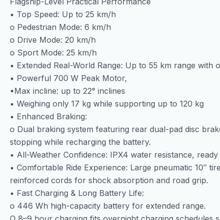
Flagship-Level Practical Performance
• Top Speed: Up to 25 km/h
o Pedestrian Mode: 6 km/h
o Drive Mode: 20 km/h
o Sport Mode: 25 km/h
• Extended Real-World Range: Up to 55 km range with 
• Powerful 700 W Peak Motor,
•Max incline: up to 22° inclines
• Weighing only 17 kg while supporting up to 120 kg
• Enhanced Braking:
o Dual braking system featuring rear dual-pad disc bra
stopping while recharging the battery.
• All-Weather Confidence: IPX4 water resistance, ready 
• Comfortable Ride Experience: Large pneumatic 10″ tire
reinforced cords for shock absorption and road grip.
• Fast Charging & Long Battery Life:
o 446 Wh high-capacity battery for extended range.
O 8–9 hour charging fits overnight charging schedules s