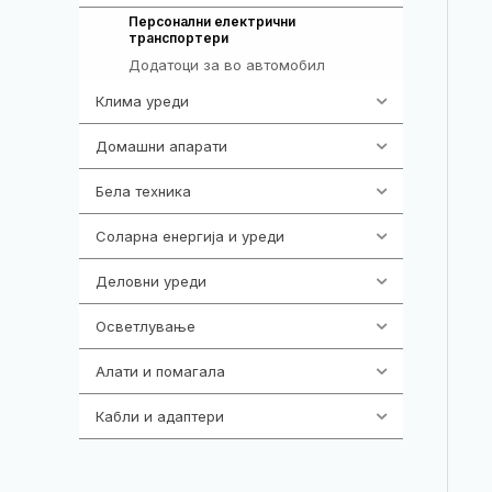
Персонални електрични
73
транспортери
Додатоци за во автомобил
66
Клима уреди
138
Домашни апарати
370
Бела техника
202
Соларна енергија и уреди
7
Деловни уреди
85
Осветлување
36
Алати и помагала
55
Кабли и адаптери
392