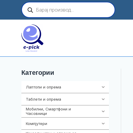
Skip
Products
search
to
content
Категории
Лаптопи и опрема
703
Таблети и опрема
300
Мобилни, Смартфони и
961
Часовници
Компјутери
218