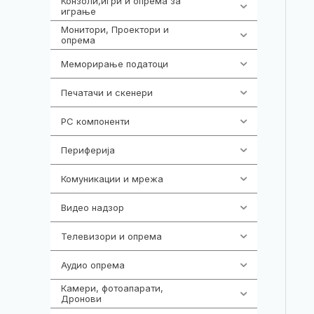
Конзоли,игри и опрема за
1301
играње
Монитори, Проектори и
474
опрема
Меморирање податоци
540
Печатачи и скенери
976
PC компоненти
1058
Периферија
1850
Комуникации и мрежа
454
Видео надзор
163
Телевизори и опрема
278
Аудио опрема
416
Камери, фотоапарати,
325
Дронови