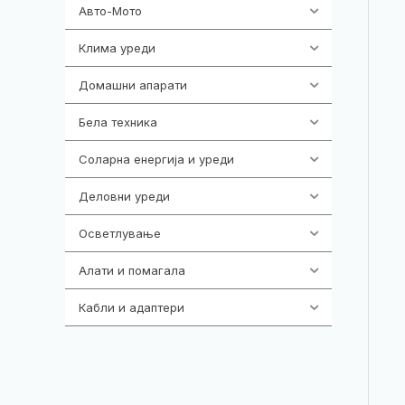
Авто-Мото
139
Клима уреди
137
Домашни апарати
370
Бела техника
202
Соларна енергија и уреди
7
Деловни уреди
85
Осветлување
36
Алати и помагала
55
Кабли и адаптери
392