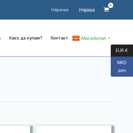
Најава
Нарачки
а
Како да купам?
Контакт
Macedonian
▼
EUR €
MKD
ден