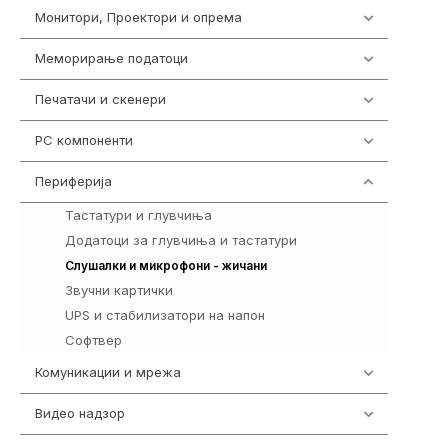
Монитори, Проектори и опрема
474
Меморирање податоци
540
Печатачи и скенери
976
PC компоненти
1058
Периферија
1850
Тастатури и глувчиња
821
Додатоци за глувчиња и тастатури
149
772
Слушалки и микрофони - жичани
Звучни картички
1
UPS и стабилизатори на напон
97
Софтвер
10
Комуникации и мрежа
454
Видео надзор
161