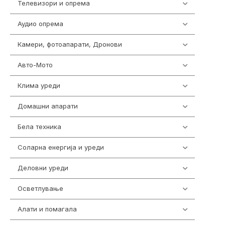
Телевизори и опрема
278
Аудио опрема
416
Камери, фотоапарати, Дронови
325
Авто-Мото
139
Клима уреди
138
Домашни апарати
370
Бела техника
202
Соларна енергија и уреди
7
Деловни уреди
85
Осветлување
36
Алати и помагала
55