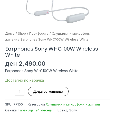
Дома
/
Shop
/
Периферија
/
Слушалки и микрофони -
жичани
/ Earphones Sony WI-C100W Wireless White
Earphones Sony WI-C100W Wireless
White
ден
2,490.00
Earphones Sony WI-C100W Wireless White
Достапно по нарачка
Earphones
Додај во кошница
Sony
WI-
SKU:
77100
Категорија
Слушалки и микрофони - жичани
C100W
Ознака:
Гаранција: 24 месеци
Бренд: Sony
Wireless