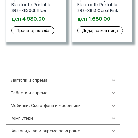
Bluetooth Portable
Bluetooth Portable
SRS-XE300L Blue
SRS-XB13 Coral Pink
ден
4,980.00
ден
1,680.00
Прочитај повеќе
Додај во кошница
Лаптопи и опрема
703
Таблети и опрема
300
Мобилни, Смартфони и Часовници
977
Компјутери
218
Конзоли,игри и опрема за играње
1301