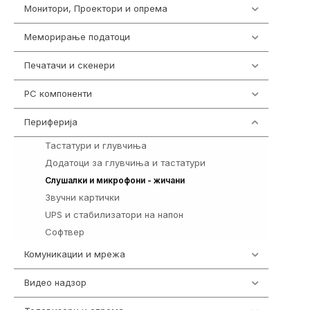
Монитори, Проектори и опрема
474
Меморирање податоци
540
Печатачи и скенери
976
PC компоненти
1058
Периферија
1850
Тастатури и глувчиња
821
Додатоци за глувчиња и тастатури
149
772
Слушалки и микрофони - жичани
Звучни картички
1
UPS и стабилизатори на напон
97
Софтвер
10
Комуникации и мрежа
454
Видео надзор
161