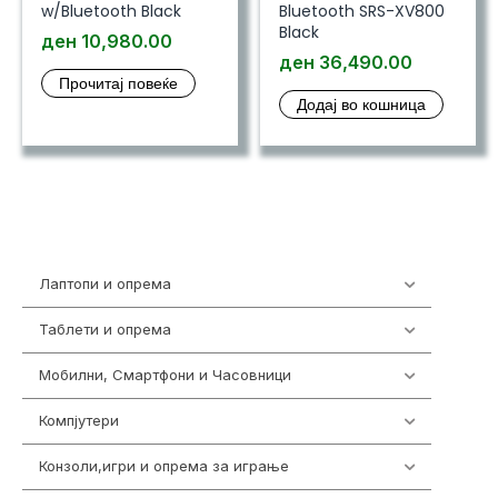
w/Bluetooth Black
Bluetooth SRS-XV800
Black
ден
10,980.00
ден
36,490.00
Прочитај повеќе
Додај во кошница
Лаптопи и опрема
703
Таблети и опрема
300
Мобилни, Смартфони и Часовници
977
Компјутери
218
Конзоли,игри и опрема за играње
1301