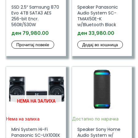
SSD 2.5″ Samsung 870
Speaker Panasonic
Evo 4TB SATA3 AES
Audio System SC-
256-bit Encr.
TMAX50E-K
560R/530W
w/Bluetooth Black
ден
79,980.00
ден
33,980.00
Прочитај повеќе
Додај во кошница
НЕМА НА ЗАЛИХА
Нема на залиха
Достапно по нарачка
Mini System Hi-Fi
Speaker Sony Home
Panasonic SC-UX100EK
Audio System w/