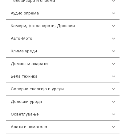
Телевизори и опрема
278
Аудио опрема
416
Камери, фотоапарати, Дронови
325
Авто-Мото
139
Клима уреди
138
Домашни апарати
370
Бела техника
202
Соларна енергија и уреди
7
Деловни уреди
85
Осветлување
36
Алати и помагала
55