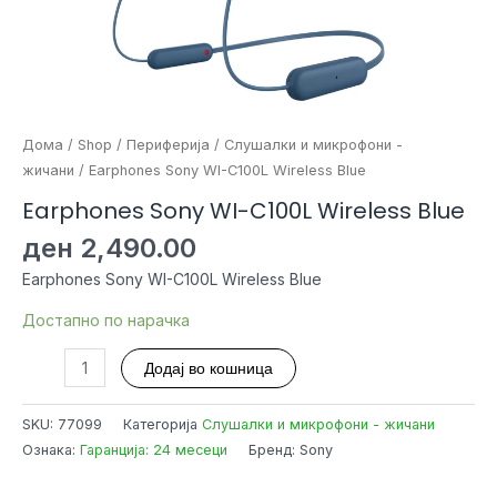
Дома
/
Shop
/
Периферија
/
Слушалки и микрофони -
жичани
/ Earphones Sony WI-C100L Wireless Blue
Earphones Sony WI-C100L Wireless Blue
ден
2,490.00
Earphones Sony WI-C100L Wireless Blue
Достапно по нарачка
Earphones
Додај во кошница
Sony
WI-
SKU:
77099
Категорија
Слушалки и микрофони - жичани
C100L
Ознака:
Гаранција: 24 месеци
Бренд: Sony
Wireless
Blue