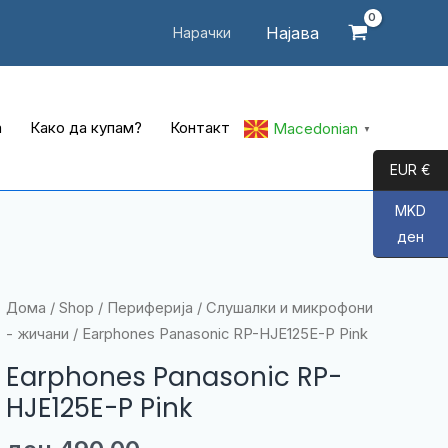
Најава
Нарачки
а
Како да купам?
Контакт
Macedonian
▼
EUR €
MKD
ден
Дома
/
Shop
/
Периферија
/
Слушалки и микрофони
- жичани
/ Earphones Panasonic RP-HJE125E-P Pink
Earphones Panasonic RP-
HJE125E-P Pink