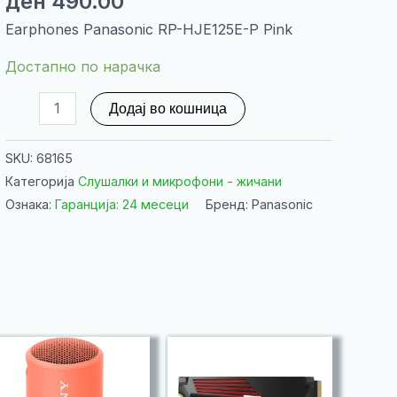
ден
490.00
Earphones Panasonic RP-HJE125E-P Pink
Достапно по нарачка
Earphones
Додај во кошница
Panasonic
RP-
SKU:
68165
HJE125E-
Категорија
Слушалки и микрофони - жичани
P
Ознака:
Гаранција: 24 месеци
Бренд: Panasonic
Pink
количина