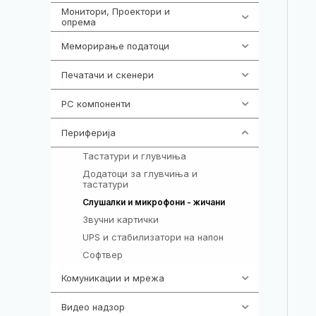
Монитори, Проектори и
473
опрема
Меморирање податоци
540
Печатачи и скенери
976
PC компоненти
1058
Периферија
1850
Тастатури и глувчиња
821
Додатоци за глувчиња и
149
тастатури
772
Слушалки и микрофони - жичани
Звучни картички
1
UPS и стабилизатори на напон
97
Софтвер
10
Комуникации и мрежа
454
Видео надзор
161