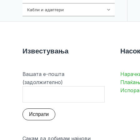
Кабли и адаптери
392
Известувања
Насок
Вашата е-пошта
Нарачк
(задолжително)
Плаќањ
Испора
Сакам да добивам најнови