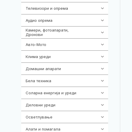
Телевизори и опрема
278
Аудио опрема
415
Камери, фотоапарати,
325
Дронови
Авто-Мото
139
Клима уреди
138
Домашни апарати
370
Бела техника
202
Соларна енергија и уреди
7
Деловни уреди
85
Осветлување
36
Алати и помагала
55