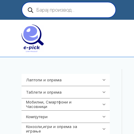
Skip
Products
search
to
content
Лаптопи и опрема
702
Таблети и опрема
300
Мобилни, Смартфони и
974
Часовници
Компјутери
218
Конзоли,игри и опрема за
1301
играње