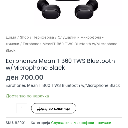
Дома
/
Shop
/
Периферија
/
Слушалки и микрофони -
жичани
/ Earphones MeanIT B60 TWS Bluetooth w/Microphone
Black
Earphones MeanIT B60 TWS Bluetooth
w/Microphone Black
ден
700.00
Earphones MeanIT B60 TWS Bluetooth w/Microphone Black
Достапно по нарачка
Earphones
Додај во кошница
MeanIT
B60
SKU:
82001
Категорија
Слушалки и микрофони - жичани
TWS