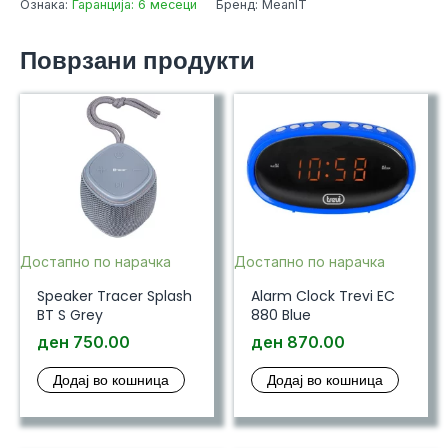
Ознака:
Гаранција: 6 месеци
Бренд: MeanIT
Bluetooth
w/Microphone
Поврзани продукти
Black
количина
Достапно по нарачка
Достапно по нарачка
Speaker Tracer Splash
Alarm Clock Trevi EC
BT S Grey
880 Blue
ден
750.00
ден
870.00
Додај во кошница
Додај во кошница