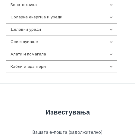
Бела техника
202
Соларна енергија и уреди
7
Деловни уреди
85
Осветлување
36
Алати и помагала
55
Кабли и адаптери
392
Известувања
Вашата е-пошта (задолжително)