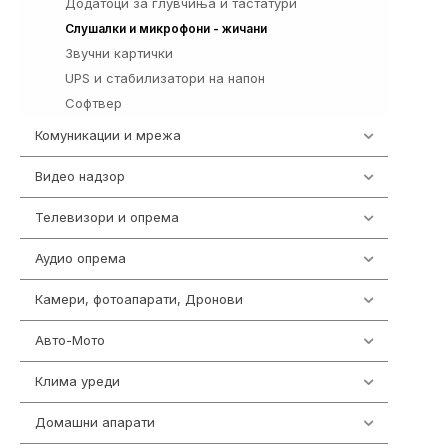
Додатоци за глувчиња и тастатури
149
772
Слушалки и микрофони - жичани
Звучни картички
1
UPS и стабилизатори на напон
97
Софтвер
10
Комуникации и мрежа
454
Видео надзор
162
Телевизори и опрема
278
Аудио опрема
414
Камери, фотоапарати, Дронови
324
Авто-Мото
139
Клима уреди
138
Домашни апарати
370