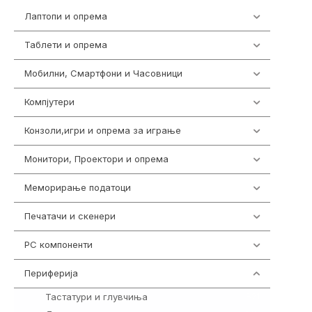
Лаптопи и опрема
700
Таблети и опрема
317
Мобилни, Смартфони и Часовници
985
Компјутери
224
Конзоли,игри и опрема за играње
1292
Монитори, Проектори и опрема
474
Меморирање податоци
537
Печатачи и скенери
976
PC компоненти
1058
Периферија
1850
Тастатури и глувчиња
821