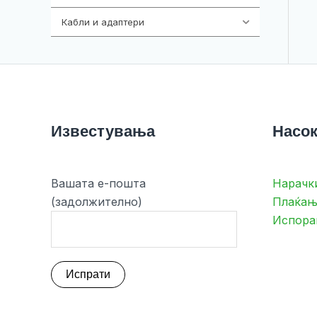
Кабли и адаптери
392
Известувања
Насок
Вашата е-пошта
Нарачк
(задолжително)
Плаќањ
Испора