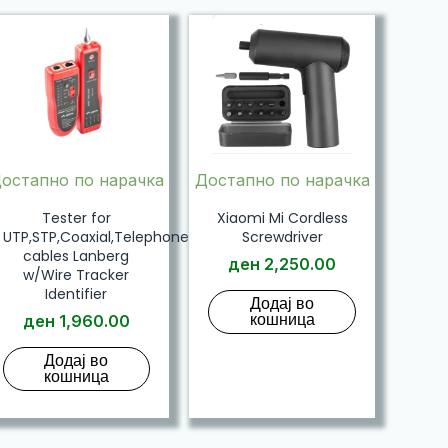
остапно по нарачка
Достапно по нарачка
Tester for
Xiaomi Mi Cordless
UTP,STP,Coaxial,Telephone
Screwdriver
cables Lanberg
ден
2,250.00
w/Wire Tracker
Identifier
Додај во
кошница
ден
1,960.00
Додај во
кошница