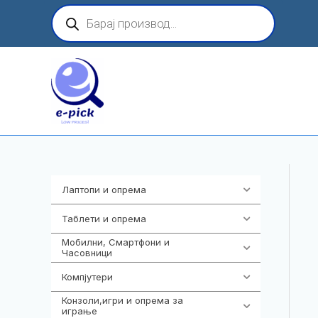
Skip
Products
search
to
content
Лаптопи и опрема
703
Таблети и опрема
300
Мобилни, Смартфони и
961
Часовници
Компјутери
218
Конзоли,игри и опрема за
1301
играње