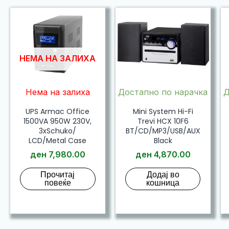
НЕМА НА ЗАЛИХА
Нема на залиха
Достапно по нарачка
Д
UPS Armac Office
Mini System Hi-Fi
1500VA 950W 230V,
Trevi HCX 10F6
3xSchuko/
BT/CD/MP3/USB/AUX
LCD/Metal Case
Black
ден
7,980.00
ден
4,870.00
Прочитај
Додај во
повеќе
кошница