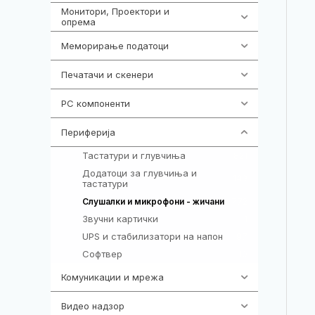
Монитори, Проектори и
474
опрема
Меморирање податоци
540
Печатачи и скенери
976
PC компоненти
1058
Периферија
1850
Тастатури и глувчиња
821
Додатоци за глувчиња и
149
тастатури
772
Слушалки и микрофони - жичани
Звучни картички
1
UPS и стабилизатори на напон
97
Софтвер
10
Комуникации и мрежа
454
Видео надзор
163