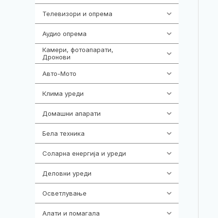
Телевизори и опрема
278
Аудио опрема
416
Камери, фотоапарати,
325
Дронови
Авто-Мото
139
Клима уреди
137
Домашни апарати
370
Бела техника
202
Соларна енергија и уреди
7
Деловни уреди
85
Осветлување
36
Алати и помагала
55