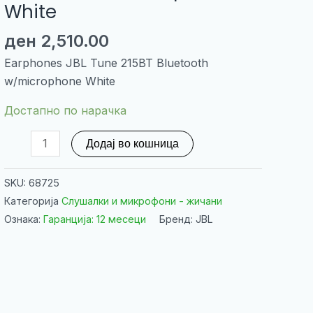
White
ден
2,510.00
Earphones JBL Tune 215BT Bluetooth
w/microphone White
Достапно по нарачка
Earphones
Додај во кошница
JBL
Tune
SKU:
68725
215BT
Категорија
Слушалки и микрофони - жичани
Bluetooth
Ознака:
Гаранција: 12 месеци
Бренд: JBL
w/microphone
White
количина