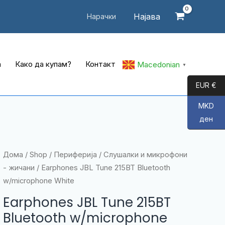
Најава
Нарачки
а
Како да купам?
Контакт
Macedonian
▼
EUR €
MKD
ден
Дома
/
Shop
/
Периферија
/
Слушалки и микрофони
- жичани
/ Earphones JBL Tune 215BT Bluetooth
w/microphone White
Earphones JBL Tune 215BT
Bluetooth w/microphone