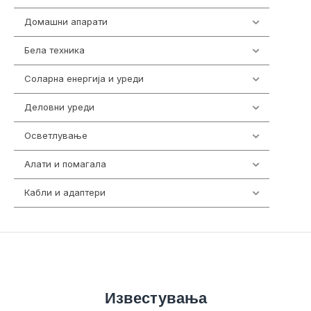
Домашни апарати
370
Бела техника
202
Соларна енергија и уреди
7
Деловни уреди
85
Осветлување
36
Алати и помагала
55
Кабли и адаптери
392
Известувања