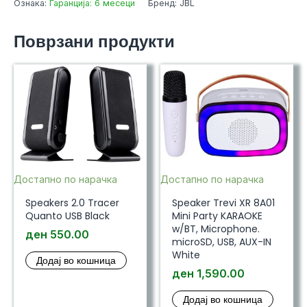
Ознака:
Гаранција: 6 месеци
Бренд: JBL
50
w/microphone
Поврзани продукти
Black
количина
Достапно по нарачка
Достапно по нарачка
Speakers 2.0 Tracer
Speaker Trevi XR 8A01
Quanto USB Black
Mini Party KARAOKE
w/BT, Microphone.
ден
550.00
microSD, USB, AUX-IN
White
Додај во кошница
ден
1,590.00
Додај во кошница