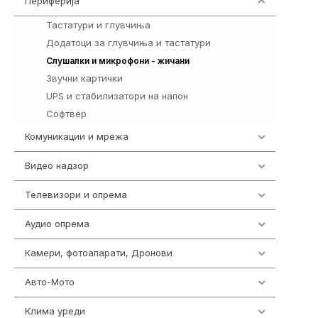
Периферија
1850
Тастатури и глувчиња
821
Додатоци за глувчиња и тастатури
149
772
Слушалки и микрофони - жичани
Звучни картички
1
UPS и стабилизатори на напон
97
Софтвер
10
Комуникации и мрежа
454
Видео надзор
162
Телевизори и опрема
278
Аудио опрема
414
Камери, фотоапарати, Дронови
324
Авто-Мото
139
Клима уреди
138