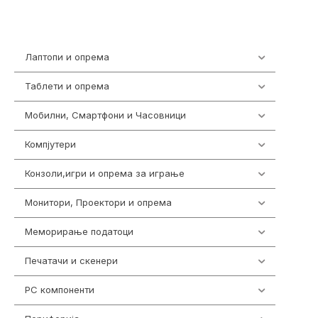
Лаптопи и опрема
700
Таблети и опрема
317
Мобилни, Смартфони и Часовници
985
Компјутери
224
Конзоли,игри и опрема за играње
1292
Монитори, Проектори и опрема
474
Меморирање податоци
537
Печатачи и скенери
976
PC компоненти
1058