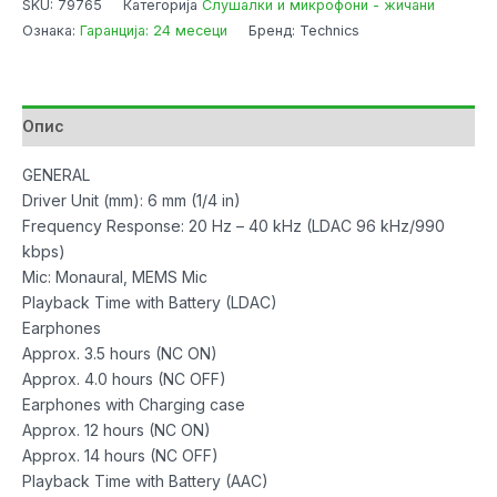
SKU:
79765
Категорија
Слушалки и микрофони - жичани
Bluetooth
Ознака:
Гаранција: 24 месеци
Бренд: Technics
True
Wireless
w/Noise
Cancelling
Опис
Rose
Gold
GENERAL
количина
Driver Unit (mm): 6 mm (1/4 in)
Frequency Response: 20 Hz – 40 kHz (LDAC 96 kHz/990
kbps)
Mic: Monaural, MEMS Mic
Playback Time with Battery (LDAC)
Earphones
Approx. 3.5 hours (NC ON)
Approx. 4.0 hours (NC OFF)
Earphones with Charging case
Approx. 12 hours (NC ON)
Approx. 14 hours (NC OFF)
Playback Time with Battery (AAC)