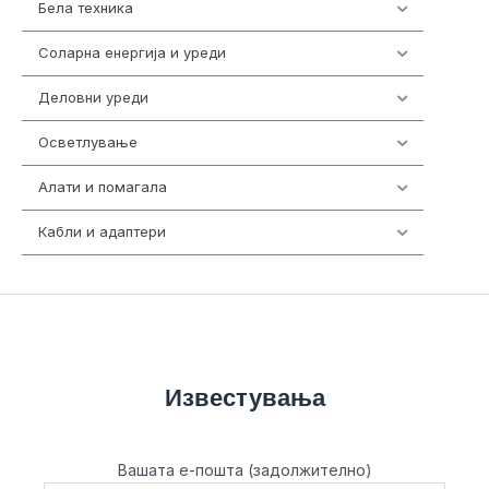
Бела техника
202
Соларна енергија и уреди
7
Деловни уреди
85
Осветлување
36
Алати и помагала
55
Кабли и адаптери
392
Известувања
Вашата е-пошта (задолжително)