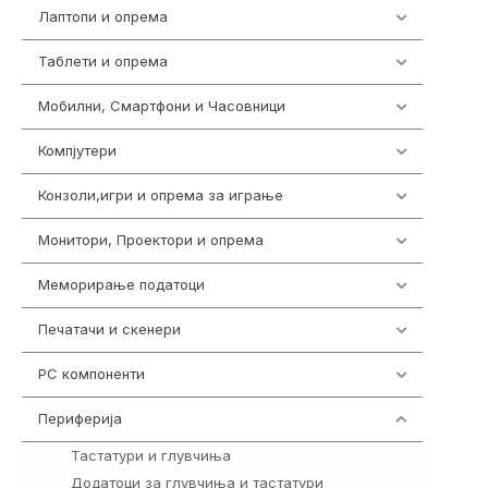
Лаптопи и опрема
703
Таблети и опрема
300
Мобилни, Смартфони и Часовници
977
Компјутери
218
Конзоли,игри и опрема за играње
1301
Монитори, Проектори и опрема
474
Меморирање податоци
540
Печатачи и скенери
976
PC компоненти
1058
Периферија
1850
Тастатури и глувчиња
821
Додатоци за глувчиња и тастатури
149