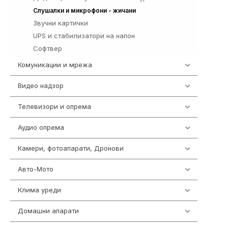
772
Слушалки и микрофони - жичани
Звучни картички
1
UPS и стабилизатори на напон
97
Софтвер
10
Комуникации и мрежа
454
Видео надзор
161
Телевизори и опрема
278
Аудио опрема
416
Камери, фотоапарати, Дронови
325
Авто-Мото
139
Клима уреди
138
Домашни апарати
370