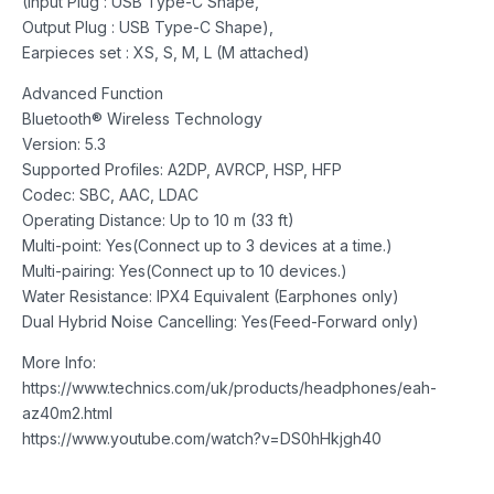
(Input Plug : USB Type-C Shape,
Output Plug : USB Type-C Shape),
Earpieces set : XS, S, M, L (M attached)
Advanced Function
Bluetooth® Wireless Technology
Version: 5.3
Supported Profiles: A2DP, AVRCP, HSP, HFP
Codec: SBC, AAC, LDAC
Operating Distance: Up to 10 m (33 ft)
Multi-point: Yes(Connect up to 3 devices at a time.)
Multi-pairing: Yes(Connect up to 10 devices.)
Water Resistance: IPX4 Equivalent (Earphones only)
Dual Hybrid Noise Cancelling: Yes(Feed-Forward only)
More Info:
https://www.technics.com/uk/products/headphones/eah-
az40m2.html
https://www.youtube.com/watch?v=DS0hHkjgh40