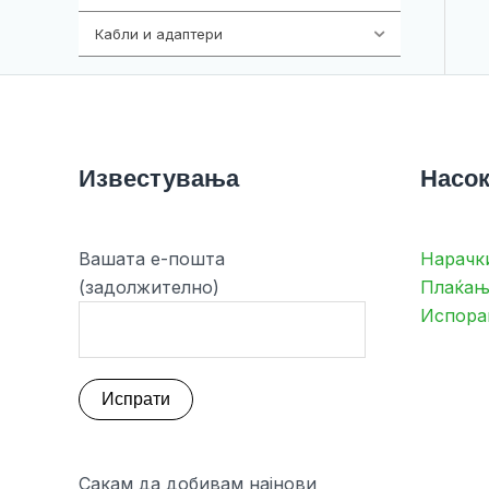
Кабли и адаптери
392
Известувања
Насок
Вашата е-пошта
Нарачк
(задолжително)
Плаќањ
Испора
Сакам да добивам најнови