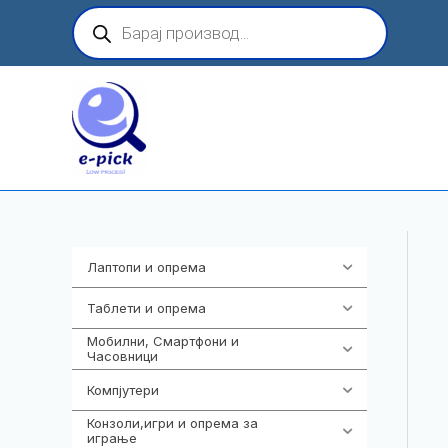
Skip
Products
search
to
content
Лаптопи и опрема
703
Таблети и опрема
300
Мобилни, Смартфони и
961
Часовници
Компјутери
218
Конзоли,игри и опрема за
1301
играње