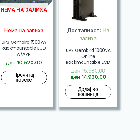
НЕМА НА ЗАЛИХА
Нема на залиха
Достапност:
На
залиха
UPS Gembird 1500VA
Rackmountable LCD
UPS Gembird 1000VA
w/AVR
Online
Rackmountable LCD
ден
10,520.00
Original
ден
15,980.00
Прочитај
price
Current
ден
14,930.00
повеќе
was:
price
Додај во
ден 15,980.0
is:
кошница
ден 14,930.0