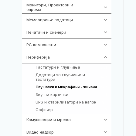
Монитори, Проектори и
474
опрема
Меморирање податоци
540
Печатачи и скенери
976
PC компоненти
1058
Периферија
1850
Тастатури и глувчиња
821
Додатоци за глувчиња и
149
тастатури
772
Слушалки и микрофони - жичани
Звучни картички
1
UPS и стабилизатори на напон
97
Софтвер
10
Комуникации и мрежа
454
Видео надзор
163