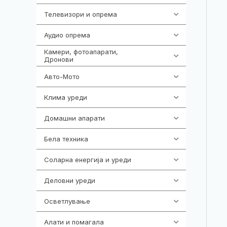
Телевизори и опрема
278
Аудио опрема
416
Камери, фотоапарати,
325
Дронови
Авто-Мото
139
Клима уреди
137
Домашни апарати
370
Бела техника
202
Соларна енергија и уреди
7
Деловни уреди
85
Осветлување
36
Алати и помагала
55