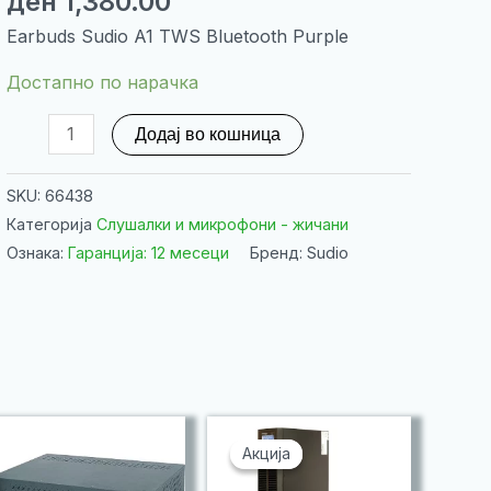
ден
1,380.00
Earbuds Sudio A1 TWS Bluetooth Purple
Достапно по нарачка
Earbuds
Додај во кошница
Sudio
A1
SKU:
66438
TWS
Категорија
Слушалки и микрофони - жичани
Bluetooth
Ознака:
Гаранција: 12 месеци
Бренд: Sudio
Purple
количина
Акција
Акција