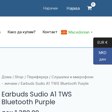
Најава
Нарачки
а
Како да купам?
Контакт
Macedonian
▼
EUR €
MKD
ден
Дома
/
Shop
/
Периферија
/
Слушалки и микрофони
- жичани
/ Earbuds Sudio A1 TWS Bluetooth Purple
Earbuds Sudio A1 TWS
Bluetooth Purple