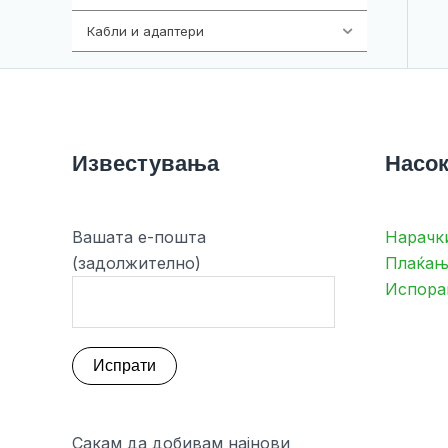
Кабли и адаптери
392
Известувања
Насок
Вашата е-пошта
Нарачк
(задолжително)
Плаќањ
Испора
Сакам да добивам најнови