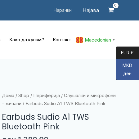
Најава
Нарачки
а
Како да купам?
Контакт
Macedonian
▼
EUR €
MKD
ден
Дома
/
Shop
/
Периферија
/
Слушалки и микрофони
- жичани
/ Earbuds Sudio A1 TWS Bluetooth Pink
Earbuds Sudio A1 TWS
Bluetooth Pink