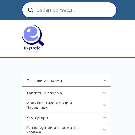
Skip
Products
search
to
content
Лаптопи и опрема
703
Таблети и опрема
300
Мобилни, Смартфони и
977
Часовници
Компјутери
218
Конзоли,игри и опрема за
1301
играње