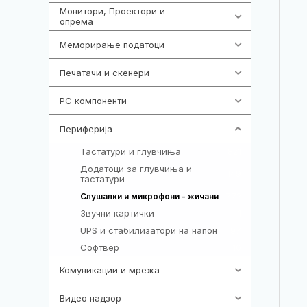
Монитори, Проектори и
474
опрема
Меморирање податоци
540
Печатачи и скенери
976
PC компоненти
1058
Периферија
1850
Тастатури и глувчиња
821
Додатоци за глувчиња и
149
тастатури
772
Слушалки и микрофони - жичани
Звучни картички
1
UPS и стабилизатори на напон
97
Софтвер
10
Комуникации и мрежа
454
Видео надзор
161