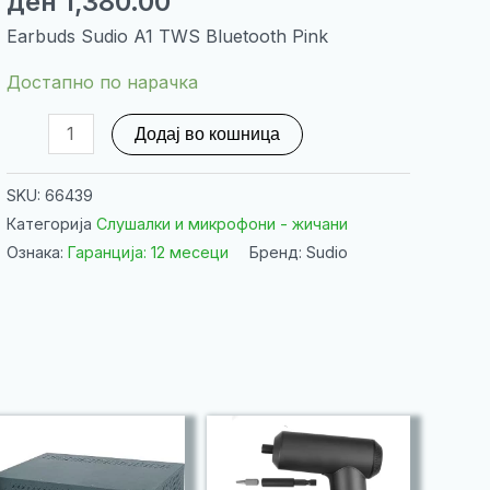
ден
1,380.00
Earbuds Sudio A1 TWS Bluetooth Pink
Достапно по нарачка
Earbuds
Додај во кошница
Sudio
A1
SKU:
66439
TWS
Категорија
Слушалки и микрофони - жичани
Bluetooth
Ознака:
Гаранција: 12 месеци
Бренд: Sudio
Pink
количина