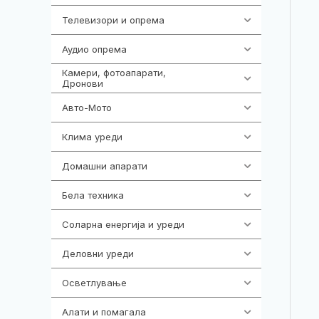
Телевизори и опрема
278
Аудио опрема
416
Камери, фотоапарати,
325
Дронови
Авто-Мото
139
Клима уреди
138
Домашни апарати
370
Бела техника
202
Соларна енергија и уреди
7
Деловни уреди
85
Осветлување
36
Алати и помагала
55