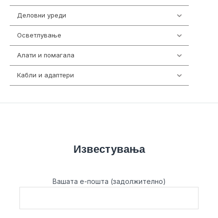
Деловни уреди
85
Осветлување
36
Алати и помагала
55
Кабли и адаптери
392
Известувања
Вашата е-пошта (задолжително)