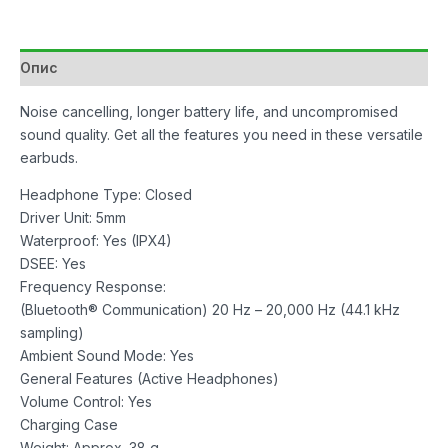
True
Wireless
White
Опис
количина
Noise cancelling, longer battery life, and uncompromised
sound quality. Get all the features you need in these versatile
earbuds.
Headphone Type: Closed
Driver Unit: 5mm
Waterproof: Yes (IPX4)
DSEE: Yes
Frequency Response:
(Bluetooth® Communication) 20 Hz – 20,000 Hz (44.1 kHz
sampling)
Ambient Sound Mode: Yes
General Features (Active Headphones)
Volume Control: Yes
Charging Case
Weight: Approx. 38 g