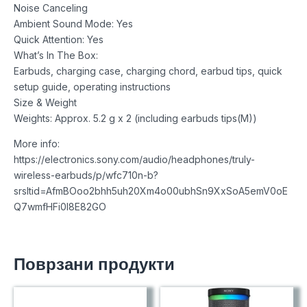
Noise Canceling
Ambient Sound Mode: Yes
Quick Attention: Yes
What’s In The Box:
Earbuds, charging case, charging chord, earbud tips, quick
setup guide, operating instructions
Size & Weight
Weights: Approx. 5.2 g x 2 (including earbuds tips(M))
More info:
https://electronics.sony.com/audio/headphones/truly-
wireless-earbuds/p/wfc710n-b?
srsltid=AfmBOoo2bhh5uh20Xm4o00ubhSn9XxSoA5emV0oE
Q7wmfHFi0l8E82GO
Поврзани продукти