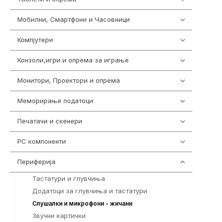
Мобилни, Смартфони и Часовници
961
Компјутери
218
Конзоли,игри и опрема за играње
1301
Монитори, Проектори и опрема
474
Меморирање податоци
540
Печатачи и скенери
976
PC компоненти
1058
Периферија
1850
Тастатури и глувчиња
821
Додатоци за глувчиња и тастатури
149
772
Слушалки и микрофони - жичани
Звучни картички
1