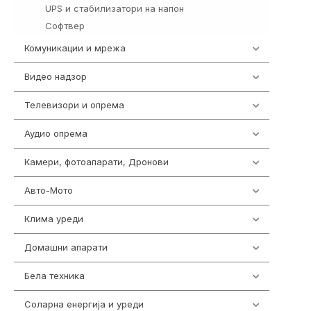
UPS и стабилизатори на напон
97
Софтвер
10
Комуникации и мрежа
454
Видео надзор
163
Телевизори и опрема
278
Аудио опрема
416
Камери, фотоапарати, Дронови
325
Авто-Мото
139
Клима уреди
138
Домашни апарати
370
Бела техника
202
Соларна енергија и уреди
7