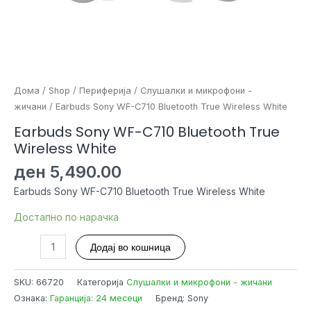
Дома
/
Shop
/
Периферија
/
Слушалки и микрофони -
жичани
/ Earbuds Sony WF-C710 Bluetooth True Wireless White
Earbuds Sony WF-C710 Bluetooth True
Wireless White
ден
5,490.00
Earbuds Sony WF-C710 Bluetooth True Wireless White
Достапно по нарачка
Earbuds
Додај во кошница
Sony
WF-
SKU:
66720
Категорија
Слушалки и микрофони - жичани
C710
Ознака:
Гаранција: 24 месеци
Бренд: Sony
Bluetooth