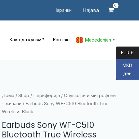
Најава
Нарачки
а
Како да купам?
Контакт
Macedonian
▼
EUR €
MKD
ден
Дома
/
Shop
/
Периферија
/
Слушалки и микрофони
- жичани
/ Earbuds Sony WF-C510 Bluetooth True
Wireless Black
Earbuds Sony WF-C510
Bluetooth True Wireless