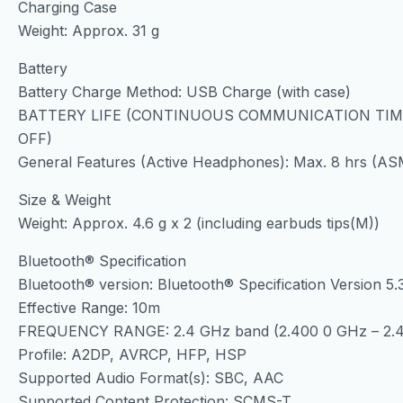
Charging Case
Weight: Approx. 31 g
Battery
Battery Charge Method: USB Charge (with case)
BATTERY LIFE (CONTINUOUS COMMUNICATION TIME): 
OFF)
General Features (Active Headphones): Max. 8 hrs (A
Size & Weight
Weight: Approx. 4.6 g x 2 (including earbuds tips(M))
Bluetooth® Specification
Bluetooth® version: Bluetooth® Specification Version 5.
Effective Range: 10m
FREQUENCY RANGE: 2.4 GHz band (2.400 0 GHz – 2.4
Profile: A2DP, AVRCP, HFP, HSP
Supported Audio Format(s): SBC, AAC
Supported Content Protection: SCMS-T