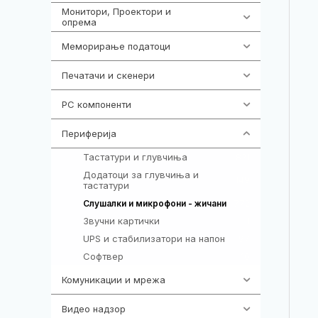
Монитори, Проектори и
474
опрема
Меморирање податоци
540
Печатачи и скенери
976
PC компоненти
1058
Периферија
1850
Тастатури и глувчиња
821
Додатоци за глувчиња и
149
тастатури
772
Слушалки и микрофони - жичани
Звучни картички
1
UPS и стабилизатори на напон
97
Софтвер
10
Комуникации и мрежа
454
Видео надзор
163