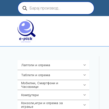
Skip
Products
search
to
content
Лаптопи и опрема
703
Таблети и опрема
300
Мобилни, Смартфони и
961
Часовници
Компјутери
218
Конзоли,игри и опрема за
1301
играње