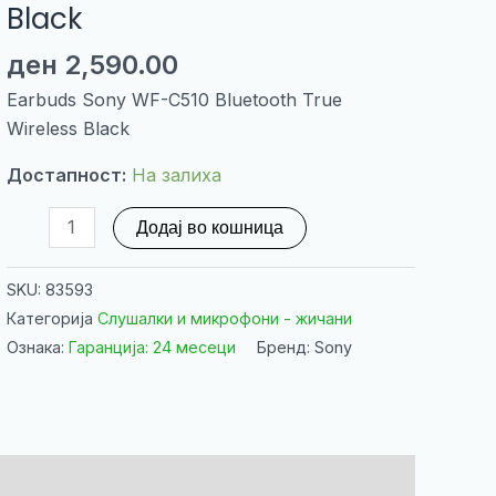
Black
ден
2,590.00
Earbuds Sony WF-C510 Bluetooth True
Wireless Black
Достапност:
На залиха
Earbuds
Додај во кошница
Sony
WF-
SKU:
83593
C510
Категорија
Слушалки и микрофони - жичани
Bluetooth
Ознака:
Гаранција: 24 месеци
Бренд: Sony
True
Wireless
Black
количина