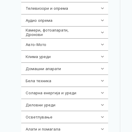
Телевизори и опрема
278
Аудио опрема
416
Камери, фотоапарати,
325
Дронови
Авто-Мото
139
Клима уреди
137
Домашни апарати
370
Бела техника
202
Соларна енергија и уреди
7
Деловни уреди
85
Осветлување
36
Алати и помагала
55