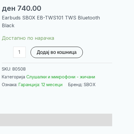
ден
740.00
Earbuds SBOX EB-TWS101 TWS Bluetooth
Black
Достапно по нарачка
Earbuds
Додај во кошница
SBOX
EB-
SKU:
80508
TWS101
Категорија
Слушалки и микрофони - жичани
TWS
Ознака:
Гаранција: 12 месеци
Бренд: SBOX
Bluetooth
Black
количина