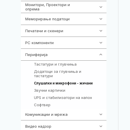
Монитори, Проектори и
474
опрема
Меморирање податоци
537
Печатачи и скенери
976
PC компоненти
1058
Периферија
1850
Тастатури и глувчиња
821
Додатоци за глувчиња и
149
тастатури
772
Слушалки и микрофони - жичани
Звучни картички
1
UPS и стабилизатори на напон
97
Софтвер
10
Комуникации и мрежа
454
Видео надзор
162