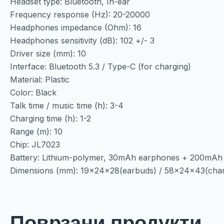
Headset type: Bluetooth, In-ear
Frequency response (Hz): 20-20000
Headphones impedance (Ohm): 16
Headphones sensitivity (dB): 102 +/- 3
Driver size (mm): 10
Interface: Bluetooth 5.3 / Type-C (for charging)
Material: Plastic
Color: Black
Talk time / music time (h): 3-4
Charging time (h): 1-2
Range (m): 10
Chip: JL7023
Battery: Lithium-polymer, 30mAh earphones + 200mAh 
Dimensions (mm): 19x24x28(earbuds) / 58x24x43(char
Поврзани продукти