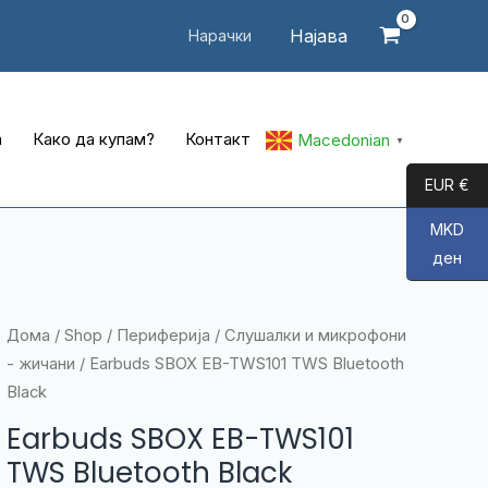
Најава
Нарачки
а
Како да купам?
Контакт
Macedonian
▼
EUR €
MKD
ден
Дома
/
Shop
/
Периферија
/
Слушалки и микрофони
- жичани
/ Earbuds SBOX EB-TWS101 TWS Bluetooth
Black
Earbuds SBOX EB-TWS101
TWS Bluetooth Black