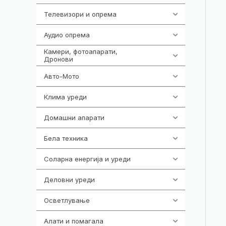
Телевизори и опрема
278
Аудио опрема
414
Камери, фотоапарати,
324
Дронови
Авто-Мото
139
Клима уреди
138
Домашни апарати
370
Бела техника
202
Соларна енергија и уреди
7
Деловни уреди
85
Осветлување
36
Алати и помагала
55