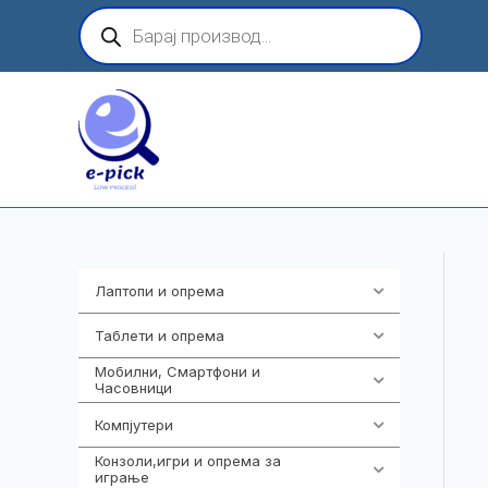
Skip
Products
search
to
content
Лаптопи и опрема
700
Таблети и опрема
317
Мобилни, Смартфони и
985
Часовници
Компјутери
224
Конзоли,игри и опрема за
1292
играње