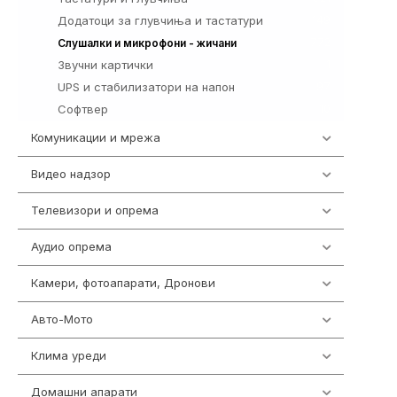
Додатоци за глувчиња и тастатури
149
772
Слушалки и микрофони - жичани
Звучни картички
1
UPS и стабилизатори на напон
97
Софтвер
10
Комуникации и мрежа
454
Видео надзор
161
Телевизори и опрема
278
Аудио опрема
415
Камери, фотоапарати, Дронови
325
Авто-Мото
139
Клима уреди
138
Домашни апарати
370