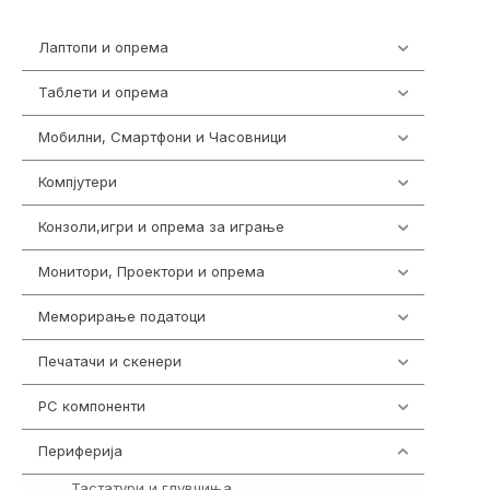
Лаптопи и опрема
702
Таблети и опрема
300
Мобилни, Смартфони и Часовници
974
Компјутери
218
Конзоли,игри и опрема за играње
1301
Монитори, Проектори и опрема
473
Меморирање податоци
540
Печатачи и скенери
976
PC компоненти
1058
Периферија
1850
Тастатури и глувчиња
821