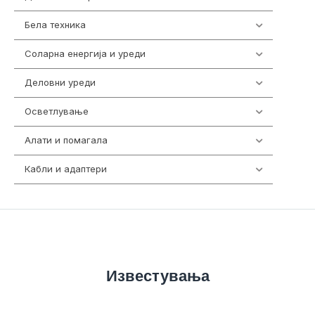
Бела техника
202
Соларна енергија и уреди
7
Деловни уреди
85
Осветлување
36
Алати и помагала
55
Кабли и адаптери
392
Известувања