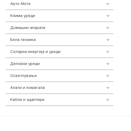
Авто-Мото
139
Клима уреди
136
Домашни апарати
370
Бела техника
202
Соларна енергија и уреди
7
Деловни уреди
85
Осветлување
36
Алати и помагала
55
Кабли и адаптери
392