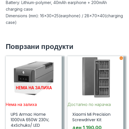
Battery: Lithium-polymer, 40mAh earphone + 200mAh
charging case
Dimensions (mm): 16x30x25(earphone) / 28x70x40(charging
case)
Поврзани продукти
НЕМА НА ЗАЛИХА
Нема на залиха
Достапно по нарачка
UPS Armac Home
Xiaomi Mi Precision
1000VA 650W 230V,
Screwdriver Kit
4xSchuko/ LED
ден
1,190.00