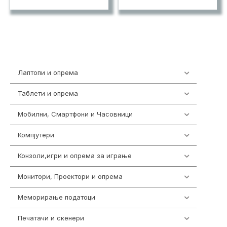
Лаптопи и опрема
703
Таблети и опрема
300
Мобилни, Смартфони и Часовници
961
Компјутери
218
Конзоли,игри и опрема за играње
1301
Монитори, Проектори и опрема
474
Меморирање податоци
540
Печатачи и скенери
976