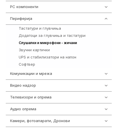
PC компоненти
1058
Периферија
1850
Тастатури и глувчиња
821
Додатоци за глувчиња и тастатури
149
772
Слушалки и микрофони - жичани
Звучни картички
1
UPS и стабилизатори на напон
97
Софтвер
10
Комуникации и мрежа
454
Видео надзор
163
Телевизори и опрема
278
Аудио опрема
416
Камери, фотоапарати, Дронови
325