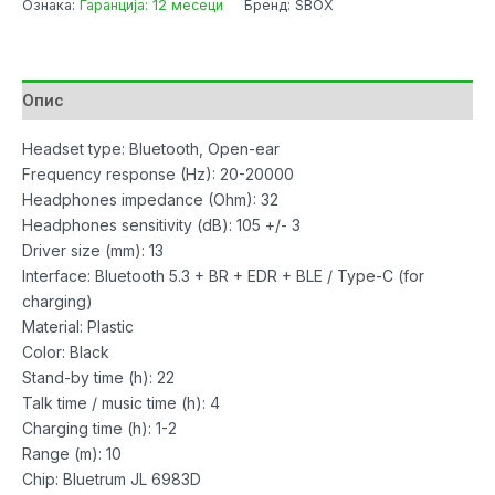
Ознака:
Гаранција: 12 месеци
Бренд: SBOX
Bluetooth
Black
TWS
Open-
Опис
Ear
количина
Headset type: Bluetooth, Open-ear
Frequency response (Hz): 20-20000
Headphones impedance (Ohm): 32
Headphones sensitivity (dB): 105 +/- 3
Driver size (mm): 13
Interface: Bluetooth 5.3 + BR + EDR + BLE / Type-C (for
charging)
Material: Plastic
Color: Black
Stand-by time (h): 22
Talk time / music time (h): 4
Charging time (h): 1-2
Range (m): 10
Chip: Bluetrum JL 6983D