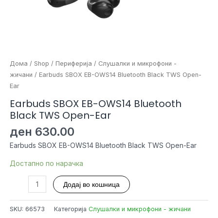
Дома
/
Shop
/
Периферија
/
Слушалки и микрофони -
жичани
/ Earbuds SBOX EB-OWS14 Bluetooth Black TWS Open-
Ear
Earbuds SBOX EB-OWS14 Bluetooth
Black TWS Open-Ear
ден
630.00
Earbuds SBOX EB-OWS14 Bluetooth Black TWS Open-Ear
Достапно по нарачка
Earbuds
Додај во кошница
SBOX
EB-
SKU:
66573
Категорија
Слушалки и микрофони - жичани
OWS14