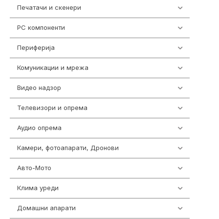
Печатачи и скенери
976
PC компоненти
1058
Периферија
1850
Комуникации и мрежа
454
Видео надзор
162
Телевизори и опрема
278
Аудио опрема
414
Камери, фотоапарати, Дронови
324
Авто-Мото
139
Клима уреди
138
Домашни апарати
370