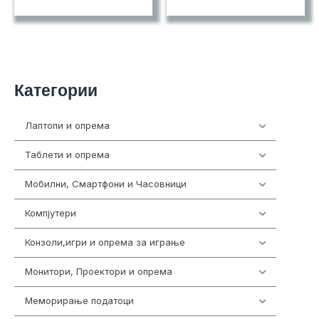
Категории
Лаптопи и опрема
700
Таблети и опрема
317
Мобилни, Смартфони и Часовници
985
Компјутери
224
Конзоли,игри и опрема за играње
1292
Монитори, Проектори и опрема
474
Меморирање податоци
537