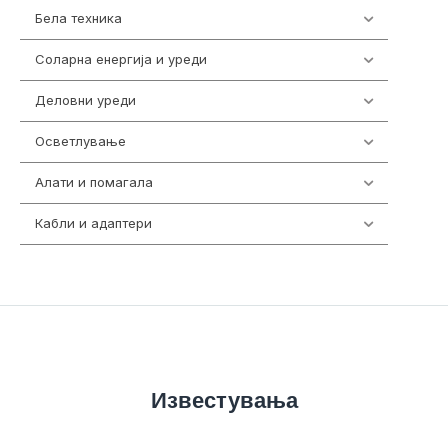
Бела техника
202
Соларна енергија и уреди
7
Деловни уреди
85
Осветлување
36
Алати и помагала
55
Кабли и адаптери
392
Известувања