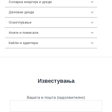
Соларна енергија и уреди
7
Деловни уреди
85
Осветлување
36
Алати и помагала
55
Кабли и адаптери
392
Известувања
Вашата е-пошта (задолжително)