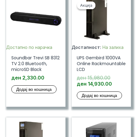
Акција
Акција
Достапно по нарачка
Достапност:
На залиха
Soundbar Trevi SB 8312
UPS Gembird 1000VA
TV 2.0 Bluetooth,
Online Rackmountable
microSD Black
LCD
Original
ден
2,330.00
ден
15,980.00
price
Current
ден
14,930.00
Додај во кошница
was:
price
Додај во кошница
ден 15,980
is:
ден 14,93