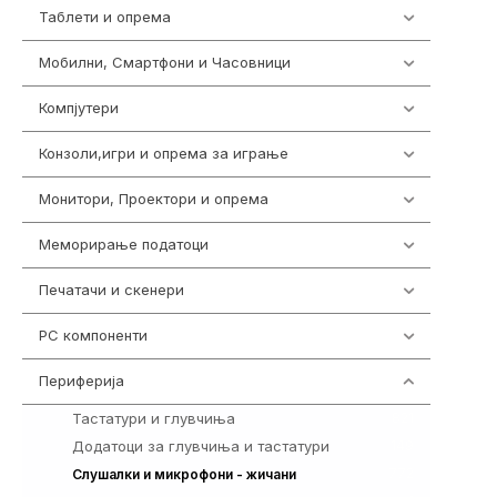
Таблети и опрема
300
Мобилни, Смартфони и Часовници
977
Компјутери
218
Конзоли,игри и опрема за играње
1301
Монитори, Проектори и опрема
474
Меморирање податоци
540
Печатачи и скенери
976
PC компоненти
1058
Периферија
1850
Тастатури и глувчиња
821
Додатоци за глувчиња и тастатури
149
772
Слушалки и микрофони - жичани