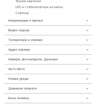
Звучни картички
1
UPS и стабилизатори на напон
97
Софтвер
10
Комуникации и мрежа
454
Видео надзор
161
Телевизори и опрема
278
Аудио опрема
416
Камери, фотоапарати, Дронови
325
Авто-Мото
139
Клима уреди
138
Домашни апарати
370
Бела техника
202