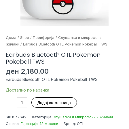
Дома
/
Shop
/
Периферија
/
Слушалки и микрофони -
жичани
/ Earbuds Bluetooth OTL Pokemon Pokeball TWS
Earbuds Bluetooth OTL Pokemon
Pokeball TWS
ден
2,180.00
Earbuds Bluetooth OTL Pokemon Pokeball TWS
Достапно по нарачка
Earbuds
Додај во кошница
Bluetooth
OTL
SKU:
77642
Категорија
Слушалки и микрофони - жичани
Pokemon
Ознака:
Гаранција: 12 месеци
Бренд: OTL
Pokeball