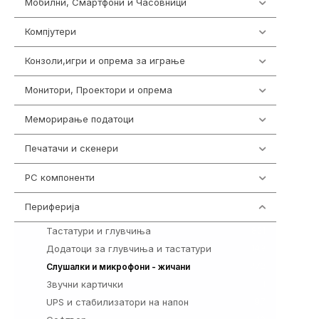
Мобилни, Смартфони и Часовници
985
Компјутери
224
Конзоли,игри и опрема за играње
1292
Монитори, Проектори и опрема
474
Меморирање податоци
537
Печатачи и скенери
976
PC компоненти
1058
Периферија
1850
Тастатури и глувчиња
821
Додатоци за глувчиња и тастатури
149
772
Слушалки и микрофони - жичани
Звучни картички
1
UPS и стабилизатори на напон
97