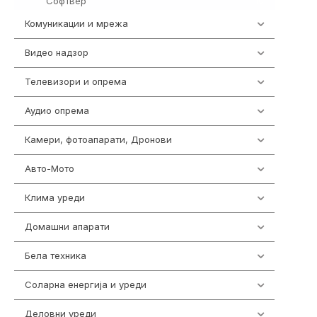
Софтвер
10
Комуникации и мрежа
454
Видео надзор
162
Телевизори и опрема
278
Аудио опрема
414
Камери, фотоапарати, Дронови
324
Авто-Мото
139
Клима уреди
138
Домашни апарати
370
Бела техника
202
Соларна енергија и уреди
7
Деловни уреди
85