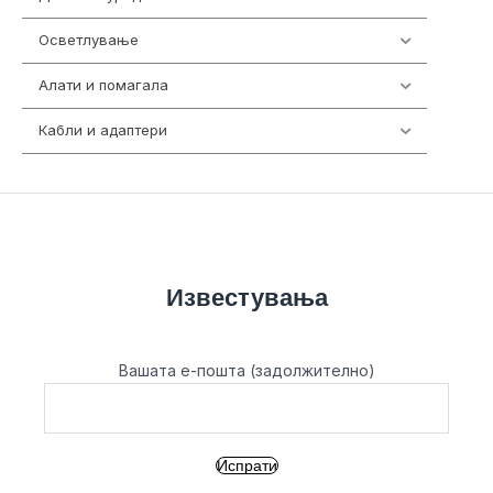
Осветлување
36
Алати и помагала
55
Кабли и адаптери
392
Известувања
Вашата е-пошта (задолжително)