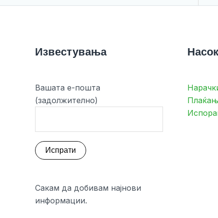
Известувања
Насок
Вашата е-пошта
Нарачк
(задолжително)
Плаќањ
Испора
Сакам да добивам најнови
информации.