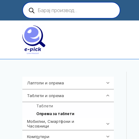
Skip
Products
search
to
content
Лаптопи и опрема
700
Таблети и опрема
317
Таблети
177
140
Опрема за таблети
Мобилни, Смартфони и
985
Часовници
Компјутери
224