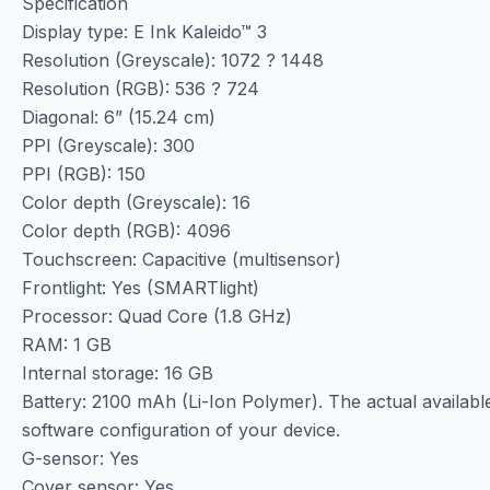
Specification
Display type: E Ink Kaleido™ 3
Resolution (Greyscale): 1072 ? 1448
Resolution (RGB): 536 ? 724
Diagonal: 6” (15.24 cm)
PPI (Greyscale): 300
PPI (RGB): 150
Color depth (Greyscale): 16
Color depth (RGB): 4096
Touchscreen: Capacitive (multisensor)
Frontlight: Yes (SMARTlight)
Processor: Quad Core (1.8 GHz)
RAM: 1 GB
Internal storage: 16 GB
Battery: 2100 mAh (Li-Ion Polymer). The actual availabl
software configuration of your device.
G-sensor: Yes
Cover sensor: Yes