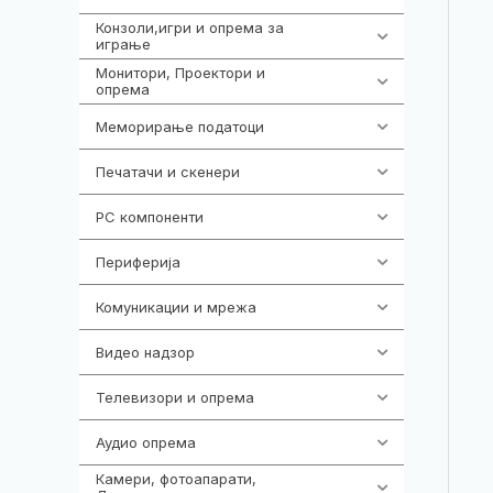
Конзоли,игри и опрема за
1292
играње
Монитори, Проектори и
474
опрема
Меморирање податоци
537
Печатачи и скенери
976
PC компоненти
1058
Периферија
1850
Комуникации и мрежа
454
Видео надзор
162
Телевизори и опрема
278
Аудио опрема
414
Камери, фотоапарати,
324