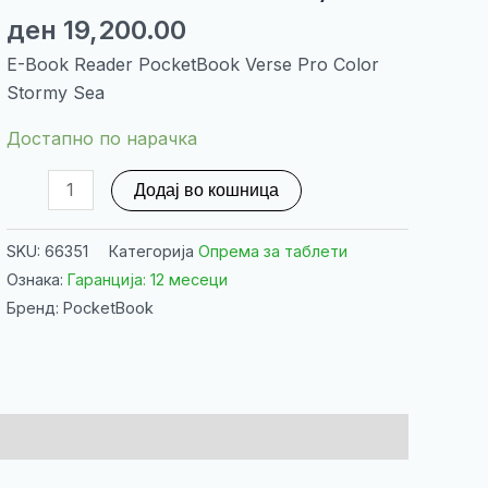
ден
19,200.00
E-Book Reader PocketBook Verse Pro Color
Stormy Sea
Достапно по нарачка
E-
Додај во кошница
Book
Reader
SKU:
66351
Категорија
Опрема за таблети
PocketBook
Ознака:
Гаранција: 12 месеци
Verse
Бренд: PocketBook
Pro
Color
Stormy
Sea
количина