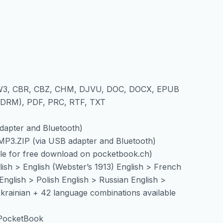
AZW3, CBR, CBZ, CHM, DJVU, DOC, DOCX, EPUB
(DRM), PDF, PRC, RTF, TXT
dapter and Bluetooth)
P3.ZIP (via USB adapter and Bluetooth)
able for free download on pocketbook.ch)
glish > English (Webster’s 1913) English > French
English > Polish English > Russian English >
krainian + 42 language combinations available
-PocketBook