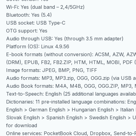
Wi-Fi: Yes (dual band – 2,4/5GHz)
Bluetooth: Yes (5.4)
USB socket: USB Type-C
OTG support: Yes
Audio through USB: Yes (through 3.5 mm adapter)
Platform (OS): Linux 4.9.56
E-book formats (without conversion): ACSM, AZW, 
(DRM), EPUB, FB2, FB2.ZIP, HTM, HTML, MOBI, PDF 
Image formats: JPEG, BMP, PNG, TIFF
Audio formats: MP3, MP3.zip, OGG, OGG.zip (via USB a
Audio Book formats: M4A, M4B, OGG, OGG.ZIP, MP3, M
Text-to-Speech: English (25 additional languages avail
Dictionaries: 11 pre-installed language combinations: En
English > German English > Hungarian English > Italian 
Slovak English > Spanish English > Swedish English > U
for download
Online services: PocketBook Cloud, Dropbox, Send-to