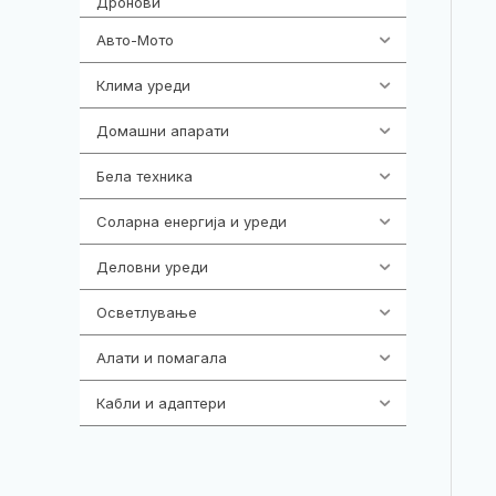
Дронови
Авто-Мото
139
Клима уреди
138
Домашни апарати
370
Бела техника
202
Соларна енергија и уреди
7
Деловни уреди
85
Осветлување
36
Алати и помагала
55
Кабли и адаптери
392