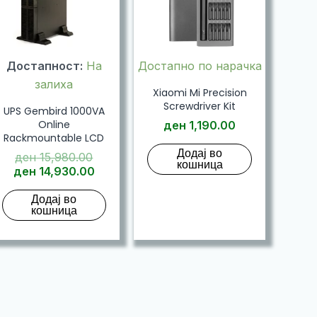
Достапност:
На
Достапно по нарачка
залиха
Xiaomi Mi Precision
Screwdriver Kit
UPS Gembird 1000VA
Online
ден
1,190.00
Rackmountable LCD
Додај во
Original
ден
15,980.00
кошница
price
Current
ден
14,930.00
was:
price
Додај во
ден 15,980.00.
is:
кошница
ден 14,930.00.