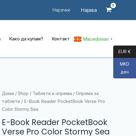
Најава
Нарачки
а
Како да купам?
Контакт
Macedonian
▼
EUR €
MKD
ден
Дома
/
Shop
/
Таблети и опрема
/
Опрема за
таблети
/ E-Book Reader PocketBook Verse Pro
Color Stormy Sea
E-Book Reader PocketBook
Verse Pro Color Stormy Sea