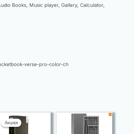
Audio Books, Music player, Gallery, Calculator,
pocketbook-verse-pro-color-ch
Акција
Акција