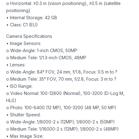
o Horizontal: ±0.3 m (vision positioning), ±0.5 m (satellite
positioning)
• Internal Storage: 42 GB
• Class: C1 (EU)
Camera Specifications
• Image Sensors:
o Wide-Angle: 1-inch CMOS, 50MP
o Medium Tele: 1/1.3-inch CMOS, 48MP
• Lenses:
o Wide-Angle: 84° FOV, 24 mm, f/1.8, Focus: 0.5 m to ?
o Medium Tele: 35° FOV, 70 mm, f/2.8, Focus: 3 m to ?
• ISO Range:
o Video Normal: 100-12800 (Normal), 100-3200 (D-Log M,
HLG)
o Photo: 100-6400 (12 MP), 100-3200 (48 MP, 50 MP)
• Shutter Speed:
o Wide-Angle: 1/8000-2 s (12MP); 1/8000-2 s (50MP)
o Medium Tele: 1/16000-2 s (12MP); 1/8000-2 s (48MP)
• Max Image Size: