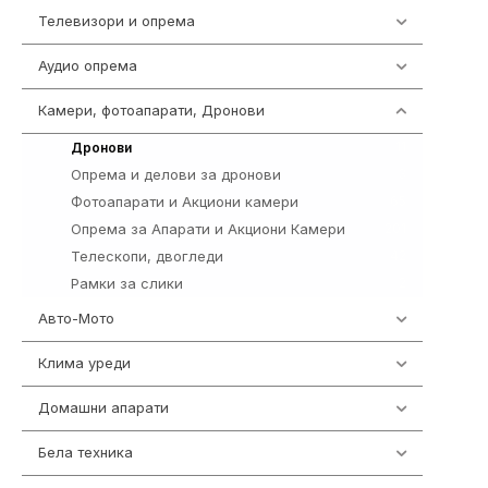
Телевизори и опрема
278
Аудио опрема
414
Камери, фотоапарати, Дронови
324
11
Дронови
Опрема и делови за дронови
3
Фотоапарати и Акциони камери
65
Опрема за Апарати и Акциони Камери
201
Телескопи, двогледи
42
Рамки за слики
2
Авто-Мото
139
Клима уреди
138
Домашни апарати
370
Бела техника
202