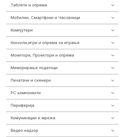
Таблети и опрема
317
Мобилни, Смартфони и Часовници
985
Компјутери
224
Конзоли,игри и опрема за играње
1292
Монитори, Проектори и опрема
474
Меморирање податоци
537
Печатачи и скенери
976
PC компоненти
1058
Периферија
1850
Комуникации и мрежа
454
Видео надзор
162