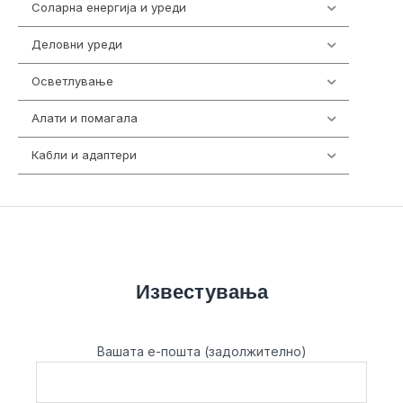
Соларна енергија и уреди
7
Деловни уреди
85
Осветлување
36
Алати и помагала
55
Кабли и адаптери
392
Известувања
Вашата е-пошта (задолжително)