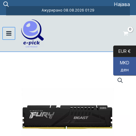
Skip
Најава
to
Ажурирано 08.08.2026 01:29
content
Main
Menu
EUR €
MKD
ден