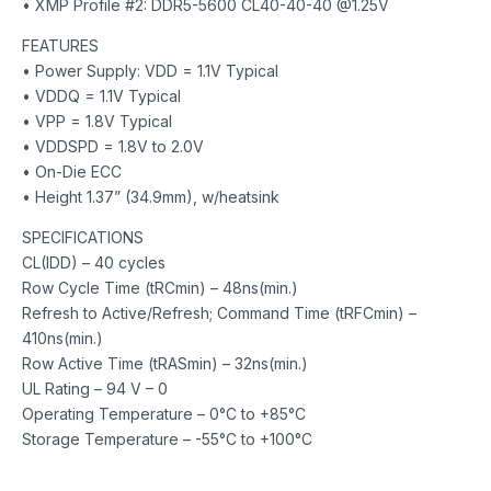
• XMP Profile #2: DDR5-5600 CL40-40-40 @1.25V
FEATURES
• Power Supply: VDD = 1.1V Typical
• VDDQ = 1.1V Typical
• VPP = 1.8V Typical
• VDDSPD = 1.8V to 2.0V
• On-Die ECC
• Height 1.37” (34.9mm), w/heatsink
SPECIFICATIONS
CL(IDD) – 40 cycles
Row Cycle Time (tRCmin) – 48ns(min.)
Refresh to Active/Refresh; Command Time (tRFCmin) –
410ns(min.)
Row Active Time (tRASmin) – 32ns(min.)
UL Rating – 94 V – 0
Operating Temperature – 0°C to +85°C
Storage Temperature – -55°C to +100°C