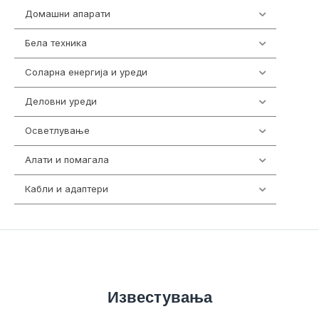
Домашни апарати
370
Бела техника
202
Соларна енергија и уреди
7
Деловни уреди
85
Осветлување
36
Алати и помагала
55
Кабли и адаптери
392
Известувања