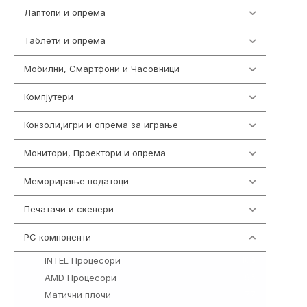
Лаптопи и опрема
702
Таблети и опрема
300
Мобилни, Смартфони и Часовници
974
Компјутери
218
Конзоли,игри и опрема за играње
1301
Монитори, Проектори и опрема
473
Меморирање податоци
540
Печатачи и скенери
976
PC компоненти
1058
INTEL Процесори
106
AMD Процесори
96
Матични плочи
77