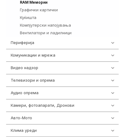
132
RAM Мемории
Графички картички
144
Куќишта
219
Компјутерски напојувања
123
Вентилатори и ладилници
161
Периферија
1850
Комуникации и мрежа
454
Видео надзор
161
Телевизори и опрема
278
Аудио опрема
415
Камери, фотоапарати, Дронови
325
Авто-Мото
139
Клима уреди
138