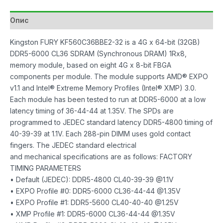
Опис
Kingston FURY KF560C36BBE2-32 is a 4G x 64-bit (32GB)
DDR5-6000 CL36 SDRAM (Synchronous DRAM) 1Rx8,
memory module, based on eight 4G x 8-bit FBGA
components per module. The module supports AMD® EXPO
v1.1 and Intel® Extreme Memory Profiles (Intel® XMP) 3.0.
Each module has been tested to run at DDR5-6000 at a low
latency timing of 36-44-44 at 1.35V. The SPDs are
programmed to JEDEC standard latency DDR5-4800 timing of
40-39-39 at 1.1V. Each 288-pin DIMM uses gold contact
fingers. The JEDEC standard electrical
and mechanical specifications are as follows: FACTORY
TIMING PARAMETERS
• Default (JEDEC): DDR5-4800 CL40-39-39 @1.1V
• EXPO Profile #0: DDR5-6000 CL36-44-44 @1.35V
• EXPO Profile #1: DDR5-5600 CL40-40-40 @1.25V
• XMP Profile #1: DDR5-6000 CL36-44-44 @1.35V