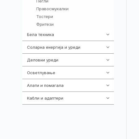
Пегли
12
Правосмукалки
29
Тостери
20
Фритези
4
Бела техника
202
Соларна енергија и уреди
7
Деловни уреди
85
Осветлување
36
Алати и помагала
55
Кабли и адаптери
392