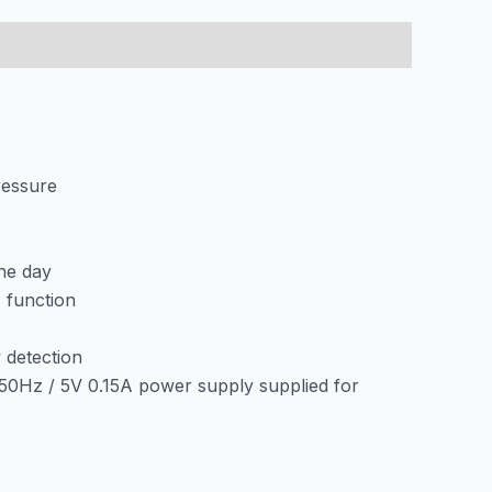
External
Sensor/Radio/Color
LCD
Indoor/Outdoor
Gray
количина
ressure
he day
 function
 detection
 50Hz / 5V 0.15A power supply supplied for