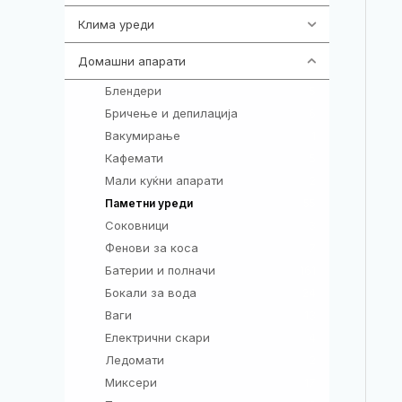
Клима уреди
138
Домашни апарати
370
Блендери
5
Бричење и депилација
6
Вакумирање
1
Кафемати
5
Мали куќни апарати
2
55
Паметни уреди
Соковници
3
Фенови за коса
7
Батерии и полначи
161
Бокали за вода
24
Ваги
13
Електрични скари
4
Ледомати
2
Миксери
17