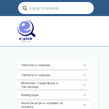
Skip
Products
search
to
content
Лаптопи и опрема
700
Таблети и опрема
317
Мобилни, Смартфони и
985
Часовници
Компјутери
224
Конзоли,игри и опрема за
1292
играње