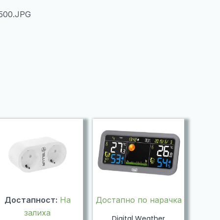
6500.JPG
Достапност:
На
Достапно по нарачка
залиха
Digital Weather