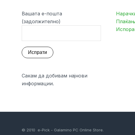
Вашата е-пошта
Нарачк
(задолжително)
Плаќањ
Испора
Сакам да добивам најнови
информации.
© 2010 e-Pick - Galamino PC Online Store.