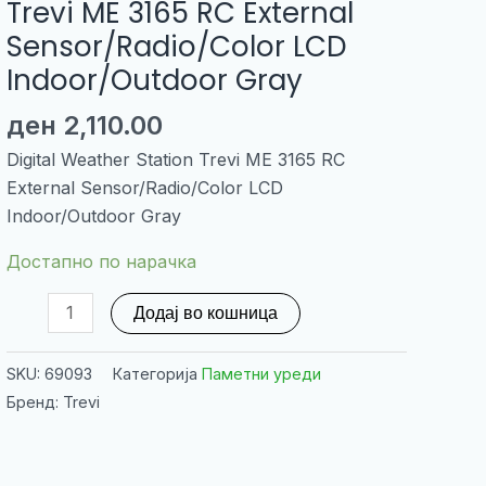
Trevi ME 3165 RC External
Sensor/Radio/Color LCD
Indoor/Outdoor Gray
ден
2,110.00
Digital Weather Station Trevi ME 3165 RC
External Sensor/Radio/Color LCD
Indoor/Outdoor Gray
Достапно по нарачка
Digital
Додај во кошница
Weather
Station
SKU:
69093
Категорија
Паметни уреди
Trevi
Бренд: Trevi
ME
3165
RC