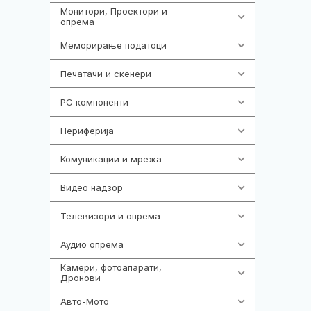
Монитори, Проектори и
474
опрема
Меморирање податоци
537
Печатачи и скенери
976
PC компоненти
1058
Периферија
1850
Комуникации и мрежа
454
Видео надзор
162
Телевизори и опрема
278
Аудио опрема
414
Камери, фотоапарати,
324
Дронови
Авто-Мото
139