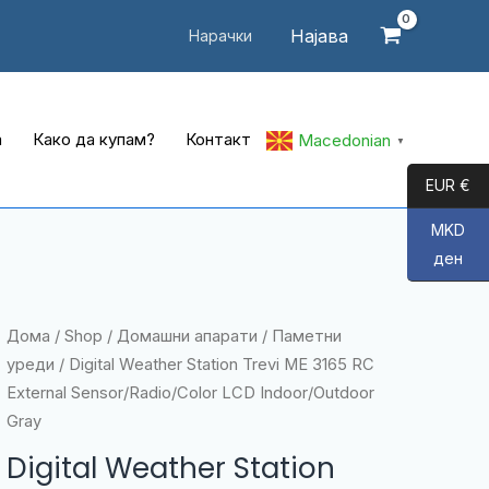
Најава
Нарачки
а
Како да купам?
Контакт
Macedonian
▼
EUR €
MKD
ден
Дома
/
Shop
/
Домашни апарати
/
Паметни
уреди
/ Digital Weather Station Trevi ME 3165 RC
External Sensor/Radio/Color LCD Indoor/Outdoor
Gray
Digital Weather Station