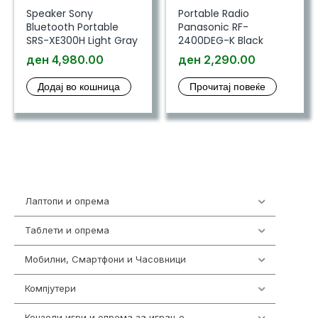
Speaker Sony
Portable Radio
Bluetooth Portable
Panasonic RF-
SRS-XE300H Light Gray
2400DEG-K Black
ден
4,980.00
ден
2,290.00
Додај во кошница
Прочитај повеќе
Лаптопи и опрема
703
Таблети и опрема
300
Мобилни, Смартфони и Часовници
961
Компјутери
218
Конзоли,игри и опрема за играње
1301