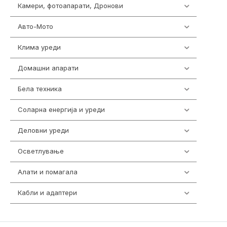
Камери, фотоапарати, Дронови
325
Авто-Мото
139
Клима уреди
136
Домашни апарати
370
Бела техника
202
Соларна енергија и уреди
7
Деловни уреди
85
Осветлување
36
Алати и помагала
55
Кабли и адаптери
392