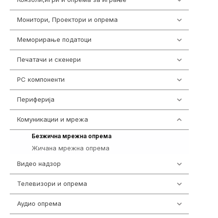
Монитори, Проектори и опрема
474
Меморирање податоци
540
Печатачи и скенери
976
PC компоненти
1058
Периферија
1850
Комуникации и мрежа
454
225
Безжична мрежна опрема
Жичана мрежна опрема
229
Видео надзор
163
Телевизори и опрема
278
Аудио опрема
416