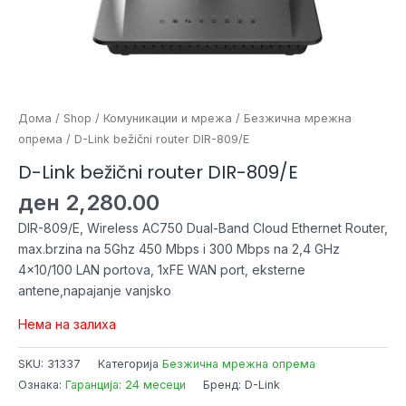
Дома
/
Shop
/
Комуникации и мрежа
/
Безжична мрежна
опрема
/ D-Link bežični router DIR-809/E
D-Link bežični router DIR-809/E
ден
2,280.00
DIR-809/E, Wireless AC750 Dual-Band Cloud Ethernet Router,
max.brzina na 5Ghz 450 Mbps i 300 Mbps na 2,4 GHz
4×10/100 LAN portova, 1xFE WAN port, eksterne
antene,napajanje vanjsko
Нема на залиха
SKU:
31337
Категорија
Безжична мрежна опрема
Ознака:
Гаранција: 24 месеци
Бренд: D-Link