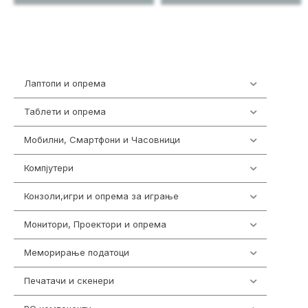
Лаптопи и опрема
703
Таблети и опрема
300
Мобилни, Смартфони и Часовници
961
Компјутери
218
Конзоли,игри и опрема за играње
1301
Монитори, Проектори и опрема
474
Меморирање податоци
540
Печатачи и скенери
976