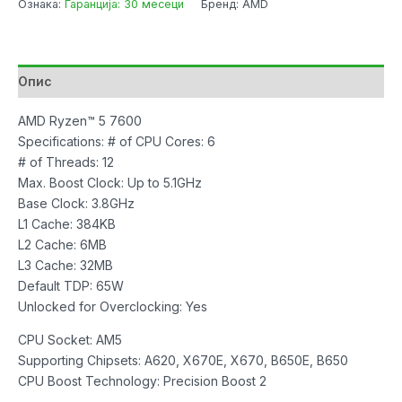
Ознака:
Гаранција: 30 месеци
Бренд: AMD
7600
6-
Core
3.8GHz
Опис
AM5
38MB
AMD Ryzen™ 5 7600
BOX
Specifications: # of CPU Cores: 6
w
# of Threads: 12
Cooler
Max. Boost Clock: Up to 5.1GHz
количина
Base Clock: 3.8GHz
L1 Cache: 384KB
L2 Cache: 6MB
L3 Cache: 32MB
Default TDP: 65W
Unlocked for Overclocking: Yes
CPU Socket: AM5
Supporting Chipsets: A620, X670E, X670, B650E, B650
CPU Boost Technology: Precision Boost 2