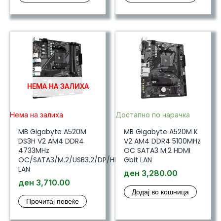
НЕМА НА ЗАЛИХА
Нема на залиха
Достапно по нарачка
MB Gigabyte A520M
MB Gigabyte A520M K
DS3H V2 AM4 DDR4
V2 AM4 DDR4 5100MHz
4733MHz
OC SATA3 M.2 HDMI
OC/SATA3/M.2/USB3.2/DP/HDMI/Gbit
Gbit LAN
LAN
ден
3,280.00
ден
3,710.00
Додај во кошница
Прочитај повеќе