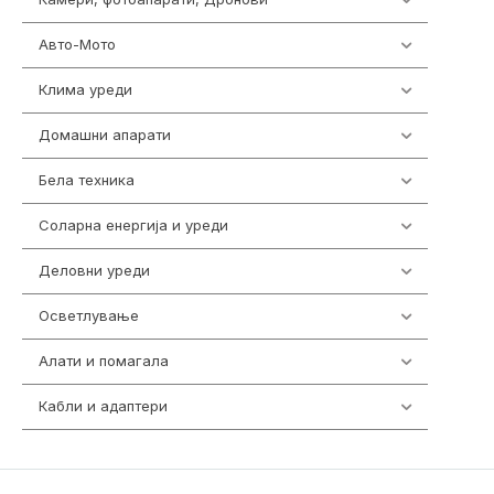
Авто-Мото
139
Клима уреди
137
Домашни апарати
370
Бела техника
202
Соларна енергија и уреди
7
Деловни уреди
85
Осветлување
36
Алати и помагала
55
Кабли и адаптери
392