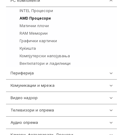
PC компоненти
1058
INTEL Процесори
106
96
AMD Процесори
Матични плочи
77
RAM Мемории
132
Графички картички
144
Куќишта
219
Компјутерски напојувања
123
Вентилатори и ладилници
161
Периферија
1850
Комуникации и мрежа
454
Видео надзор
163
Телевизори и опрема
278
Аудио опрема
416
Камери, фотоапарати, Дронови
325