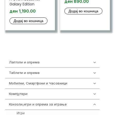
ден
890.00
Galaxy Edition
ден
1,190.00
Додај во кошница
Додај во кошница
Лаптопи и опрема
703
Таблети и опрема
300
Мобилни, Смартфони и Часовници
961
Компјутери
218
Конзоли,игри и опрема за играње
1301
Игри
589