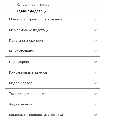
Конзоли за играње
18
694
Гејминг додатоци
Монитори, Проектори и опрема
474
Меморирање податоци
540
Печатачи и скенери
976
PC компоненти
1058
Периферија
1850
Комуникации и мрежа
454
Видео надзор
163
Телевизори и опрема
278
Аудио опрема
416
Камери, фотоапарати, Дронови
325