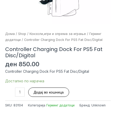
Дома
/
Shop
/
Конзоли,игри и опрема за играње
/
Гејминг
додатоци
/ Controller Charging Dock For PS5 Fat Disc/Digital
Controller Charging Dock For PS5 Fat
Disc/Digital
ден
850.00
Controller Charging Dock For PS5 Fat Disc/Digital
Достапно по нарачка
Controller
Додај во кошница
Charging
Dock
SKU:
83104
Категорија
Гејминг додатоци
Бренд: Unknown
For
PS5