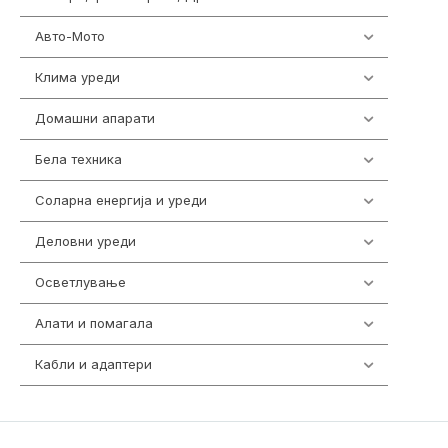
Авто-Мото
139
Клима уреди
137
Домашни апарати
370
Бела техника
202
Соларна енергија и уреди
7
Деловни уреди
85
Осветлување
36
Алати и помагала
55
Кабли и адаптери
392