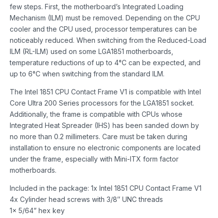
few steps. First, the motherboard’s Integrated Loading
Mechanism (ILM) must be removed. Depending on the CPU
cooler and the CPU used, processor temperatures can be
noticeably reduced. When switching from the Reduced-Load
ILM (RL-ILM) used on some LGA1851 motherboards,
temperature reductions of up to 4°C can be expected, and
up to 6°C when switching from the standard ILM.
The Intel 1851 CPU Contact Frame V1 is compatible with Intel
Core Ultra 200 Series processors for the LGA1851 socket.
Additionally, the frame is compatible with CPUs whose
Integrated Heat Spreader (IHS) has been sanded down by
no more than 0.2 millimeters. Care must be taken during
installation to ensure no electronic components are located
under the frame, especially with Mini-ITX form factor
motherboards.
Included in the package: 1x Intel 1851 CPU Contact Frame V1
4x Cylinder head screws with 3/8″ UNC threads
1x 5/64” hex key