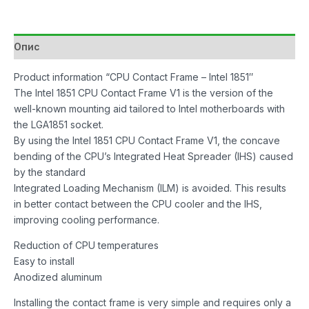
Intel
1851
CPU
Опис
Socket
количина
Product information “CPU Contact Frame – Intel 1851″
The Intel 1851 CPU Contact Frame V1 is the version of the
well-known mounting aid tailored to Intel motherboards with
the LGA1851 socket.
By using the Intel 1851 CPU Contact Frame V1, the concave
bending of the CPU’s Integrated Heat Spreader (IHS) caused
by the standard
Integrated Loading Mechanism (ILM) is avoided. This results
in better contact between the CPU cooler and the IHS,
improving cooling performance.
Reduction of CPU temperatures
Easy to install
Anodized aluminum
Installing the contact frame is very simple and requires only a