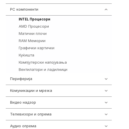
PC компоненти
1058
106
INTEL Процесори
AMD Процесори
96
Матични плочи
77
RAM Мемории
132
Графички картички
144
Куќишта
219
Компјутерски напојувања
123
Вентилатори и ладилници
161
Периферија
1850
Комуникации и мрежа
454
Видео надзор
162
Телевизори и опрема
278
Аудио опрема
414