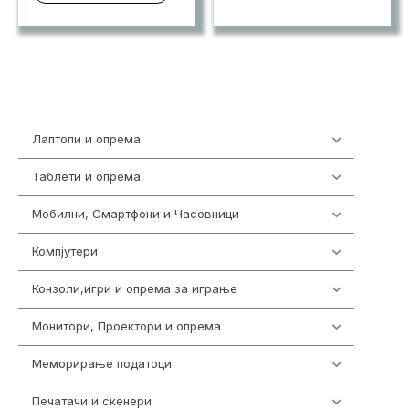
Лаптопи и опрема
700
Таблети и опрема
317
Мобилни, Смартфони и Часовници
985
Компјутери
224
Конзоли,игри и опрема за играње
1292
Монитори, Проектори и опрема
474
Меморирање податоци
537
Печатачи и скенери
976