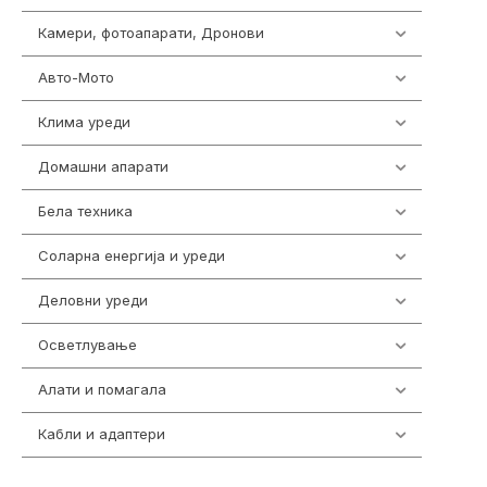
Камери, фотоапарати, Дронови
324
Авто-Мото
139
Клима уреди
138
Домашни апарати
370
Бела техника
202
Соларна енергија и уреди
7
Деловни уреди
85
Осветлување
36
Алати и помагала
55
Кабли и адаптери
392