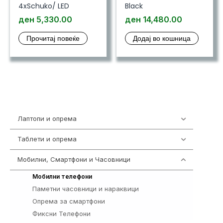
4xSchuko/ LED
Black
ден
5,330.00
ден
14,480.00
Прочитај повеќе
Додај во кошница
Лаптопи и опрема
703
Таблети и опрема
300
Мобилни, Смартфони и Часовници
961
242
Мобилни телефони
Паметни часовници и нараквици
354
Опрема за смартфони
325
Фиксни Телефони
40