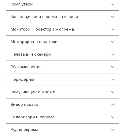
Компјутери
218
Конзоли,игри и опрема за играње
1301
Монитори, Проектори и опрема
474
Меморирање податоци
540
Печатачи и скенери
976
PC компоненти
1058
Периферија
1850
Комуникации и мрежа
454
Видео надзор
163
Телевизори и опрема
278
Аудио опрема
416