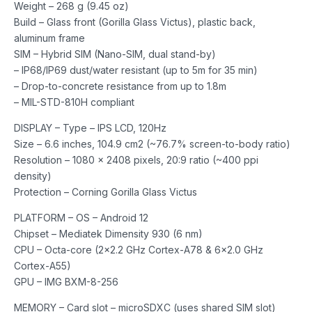
Weight – 268 g (9.45 oz)
Build – Glass front (Gorilla Glass Victus), plastic back,
aluminum frame
SIM – Hybrid SIM (Nano-SIM, dual stand-by)
– IP68/IP69 dust/water resistant (up to 5m for 35 min)
– Drop-to-concrete resistance from up to 1.8m
– MIL-STD-810H compliant
DISPLAY – Type – IPS LCD, 120Hz
Size – 6.6 inches, 104.9 cm2 (~76.7% screen-to-body ratio)
Resolution – 1080 x 2408 pixels, 20:9 ratio (~400 ppi
density)
Protection – Corning Gorilla Glass Victus
PLATFORM – OS – Android 12
Chipset – Mediatek Dimensity 930 (6 nm)
CPU – Octa-core (2×2.2 GHz Cortex-A78 & 6×2.0 GHz
Cortex-A55)
GPU – IMG BXM-8-256
MEMORY – Card slot – microSDXC (uses shared SIM slot)