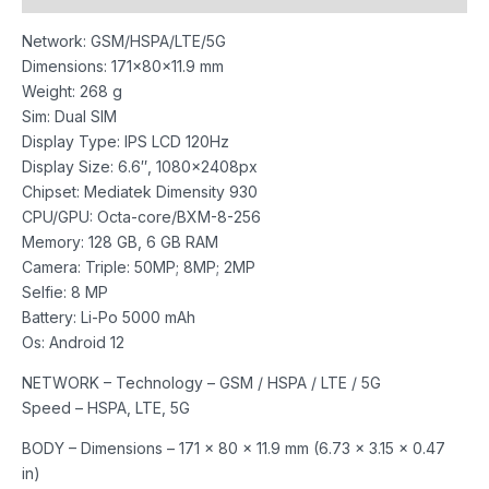
Network: GSM/HSPA/LTE/5G
Dimensions: 171x80x11.9 mm
Weight: 268 g
Sim: Dual SIM
Display Type: IPS LCD 120Hz
Display Size: 6.6″, 1080x2408px
Chipset: Mediatek Dimensity 930
CPU/GPU: Octa-core/BXM-8-256
Memory: 128 GB, 6 GB RAM
Camera: Triple: 50MP; 8MP; 2MP
Selfie: 8 MP
Battery: Li-Po 5000 mAh
Os: Android 12
NETWORK – Technology – GSM / HSPA / LTE / 5G
Speed – HSPA, LTE, 5G
BODY – Dimensions – 171 x 80 x 11.9 mm (6.73 x 3.15 x 0.47
in)