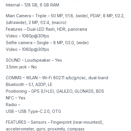
Internal – 128 GB, 6 GB RAM
Main Camera – Triple – 50 MP, f/1.8, (wide), PDAF; 8 MP, f/2.2,
(ultrawide); 2 MP, f/2.4, (macro)
Features – Dual-LED flash, HDR, panorama
Video – 1080p@30fps
Selfie camera – Single – 8 MP, f/2.0, (wide)
Video – 1080p@30fps
SOUND – Loudspeaker – Yes
3.5mm jack – No
COMMS – WLAN – Wi-Fi 802.11 a/b/g/n/ac, dual-band
Bluetooth – 5.1, A2DP, LE
Positioning – GPS (L1+L5), GALILEO, GLONASS, BDS
NFC – Yes
Radio –
USB – USB Type-C 2.0, OTG
FEATURES – Sensors – Fingerprint (rear-mounted),
accelerometer, gyro, proximity, compass