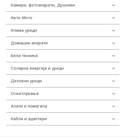
Камери, фотоапарати, Дронови
325
Авто-Мото
139
Клима уреди
138
Домашни апарати
370
Бела техника
202
Соларна енергија и уреди
7
Деловни уреди
85
Осветлување
36
Алати и помагала
55
Кабли и адаптери
392