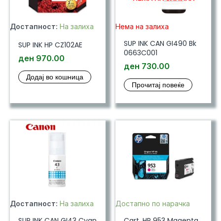
Достапност:
На залиха
Нема на залиха
SUP INK CAN GI490 Bk
SUP INK HP CZ102AE
0663C001
ден
970.00
ден
730.00
Додај во кошница
Прочитај повеќе
Достапност:
На залиха
Достапно по нарачка
SUP INK CAN GI43 Cyan
Cart. HP 953 Magenta