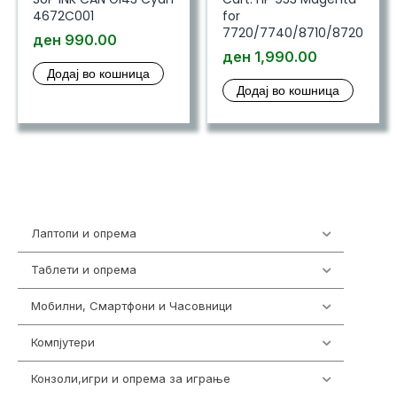
4672C001
for
7720/7740/8710/8720
ден
990.00
ден
1,990.00
Додај во кошница
Додај во кошница
Лаптопи и опрема
703
Таблети и опрема
300
Мобилни, Смартфони и Часовници
961
Компјутери
218
Конзоли,игри и опрема за играње
1301