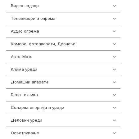
Видео надзор
163
Телевизори и опрема
278
Аудио опрема
416
Камери, фотоапарати, Дронови
325
Авто-Мото
139
Клима уреди
137
Домашни апарати
370
Бела техника
202
Соларна енергија и уреди
7
Деловни уреди
85
Осветлување
36