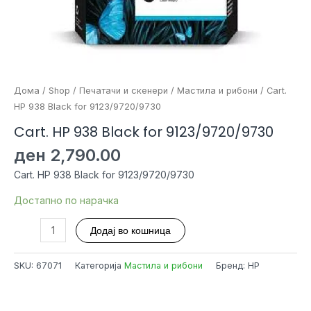
Дома
/
Shop
/
Печатачи и скенери
/
Мастила и рибони
/ Cart.
HP 938 Black for 9123/9720/9730
Cart. HP 938 Black for 9123/9720/9730
ден
2,790.00
Cart. HP 938 Black for 9123/9720/9730
Достапно по нарачка
Cart.
Додај во кошница
HP
938
SKU:
67071
Категорија
Мастила и рибони
Бренд: HP
Black
for
9123/9720/9730