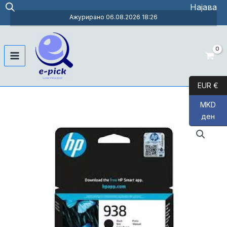
Skip
Најава
to
Ажурирано 06.08.2026 18:26
content
Main
Menu
EUR €
MKD
ден