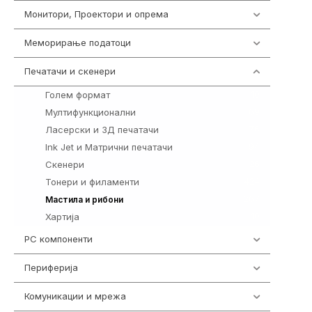
Монитори, Проектори и опрема
474
Меморирање податоци
540
Печатачи и скенери
976
Голем формат
10
Мултифункционални
69
Ласерски и 3Д печатачи
76
Ink Jet и Матрични печатачи
94
Скенери
26
Тонери и филаменти
424
267
Мастила и рибони
Хартија
10
PC компоненти
1058
Периферија
1850
Комуникации и мрежа
454