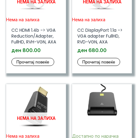
НЕМА НА ЗАЛИХА
НЕМА НА ЗАЛИХА
Нема на залиха
Нема на залиха
CC HDMI 1.4b -> VGA
CC DisplayPort 1.1a ->
Reduction/Adapter,
VGA adapter FullHD,
FullHD, RVH-VGN, AXA
RVD-VGN, AXA
ден
800.00
ден
680.00
Прочитај повеќе
Прочитај повеќе
НЕМА НА ЗАЛИХА
Нема на залиха
Достапно по нарачка