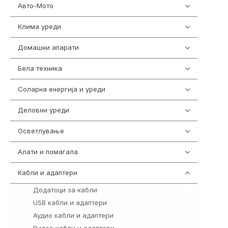
Авто-Мото
139
Клима уреди
138
Домашни апарати
370
Бела техника
202
Соларна енергија и уреди
7
Деловни уреди
85
Осветлување
36
Алати и помагала
55
Кабли и адаптери
392
Додатоци за кабли
4
USB кабли и адаптери
167
Аудио кабли и адаптери
3
Видео кабли и адаптери
98