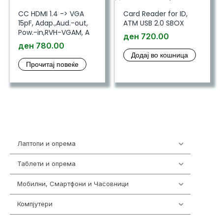
CC HDMI 1.4 -> VGA
Card Reader for ID,
15pF, Adap.,Aud.-out,
ATM USB 2.0 SBOX
Pow.-in,RVH-VGAM, A
ден
720.00
ден
780.00
Додај во кошница
Прочитај повеќе
Лаптопи и опрема
700
Таблети и опрема
317
Мобилни, Смартфони и Часовници
985
Компјутери
224