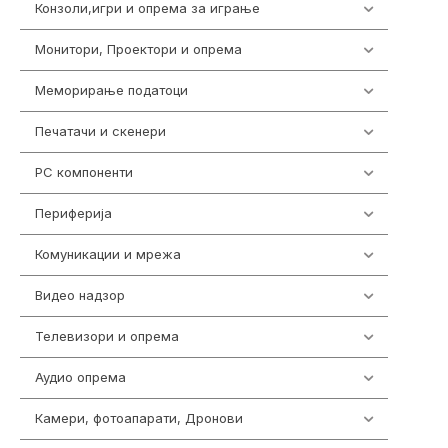
Конзоли,игри и опрема за играње
1292
Монитори, Проектори и опрема
474
Меморирање податоци
537
Печатачи и скенери
976
PC компоненти
1058
Периферија
1850
Комуникации и мрежа
454
Видео надзор
162
Телевизори и опрема
278
Аудио опрема
414
Камери, фотоапарати, Дронови
324