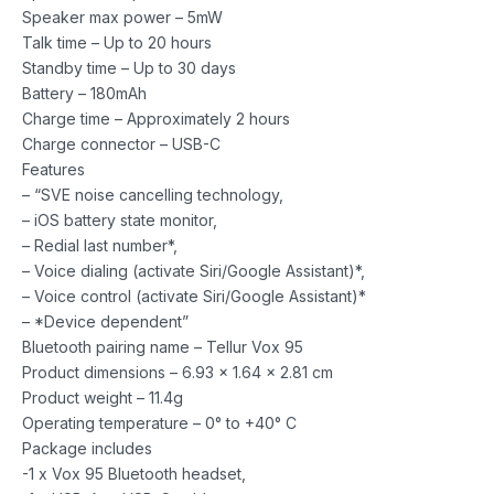
Speaker max power – 5mW
Talk time – Up to 20 hours
Standby time – Up to 30 days
Battery – 180mAh
Charge time – Approximately 2 hours
Charge connector – USB-C
Features
– “SVE noise cancelling technology,
– iOS battery state monitor,
– Redial last number*,
– Voice dialing (activate Siri/Google Assistant)*,
– Voice control (activate Siri/Google Assistant)*
– *Device dependent”
Bluetooth pairing name – Tellur Vox 95
Product dimensions – 6.93 x 1.64 x 2.81 cm
Product weight – 11.4g
Operating temperature – 0° to +40° C
Package includes
-1 x Vox 95 Bluetooth headset,