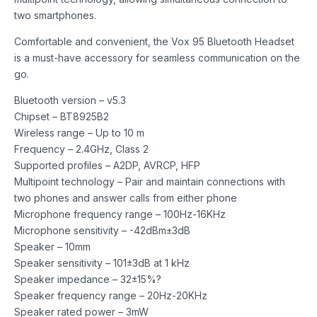
two smartphones.
Comfortable and convenient, the Vox 95 Bluetooth Headset
is a must-have accessory for seamless communication on the
go.
Bluetooth version – v5.3
Chipset – BT8925B2
Wireless range – Up to 10 m
Frequency – 2.4GHz, Class 2
Supported profiles – A2DP, AVRCP, HFP
Multipoint technology – Pair and maintain connections with
two phones and answer calls from either phone
Microphone frequency range – 100Hz-16KHz
Microphone sensitivity – -42dBm±3dB
Speaker – 10mm
Speaker sensitivity – 101±3dB at 1 kHz
Speaker impedance – 32±15%?
Speaker frequency range – 20Hz-20KHz
Speaker rated power – 3mW