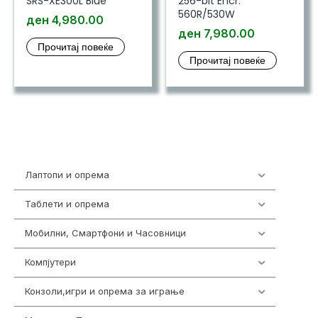
SRS-XE300L Blue
256-bit Encr.
560R/530W
ден
4,980.00
ден
7,980.00
Прочитај повеќе
Прочитај повеќе
Лаптопи и опрема
700
Таблети и опрема
317
Мобилни, Смартфони и Часовници
985
Компјутери
223
Конзоли,игри и опрема за играње
1292