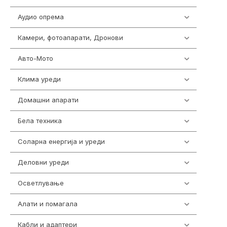
Аудио опрема
414
Камери, фотоапарати, Дронови
324
Авто-Мото
139
Клима уреди
138
Домашни апарати
370
Бела техника
202
Соларна енергија и уреди
7
Деловни уреди
85
Осветлување
36
Алати и помагала
55
Кабли и адаптери
392