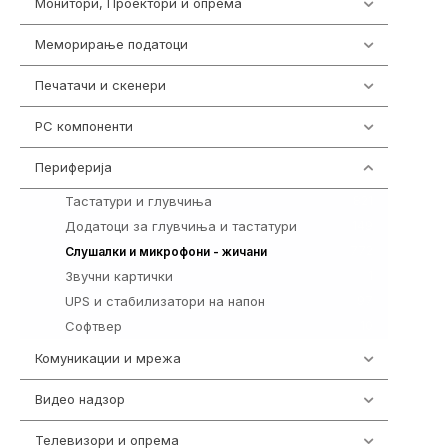
Монитори, Проектори и опрема
474
Меморирање податоци
537
Печатачи и скенери
976
PC компоненти
1058
Периферија
1850
Тастатури и глувчиња
821
Додатоци за глувчиња и тастатури
149
772
Слушалки и микрофони - жичани
Звучни картички
1
UPS и стабилизатори на напон
97
Софтвер
10
Комуникации и мрежа
454
Видео надзор
162
Телевизори и опрема
278