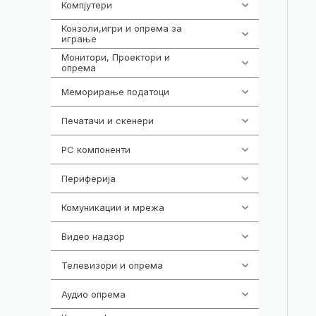
Компјутери
218
Конзоли,игри и опрема за
1301
играње
Монитори, Проектори и
474
опрема
Меморирање податоци
540
Печатачи и скенери
976
PC компоненти
1058
Периферија
1850
Комуникации и мрежа
454
Видео надзор
163
Телевизори и опрема
278
Аудио опрема
416