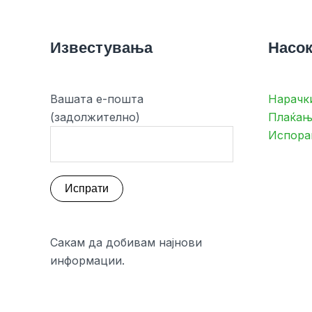
Известувања
Насок
Вашата е-пошта
Нарачк
(задолжително)
Плаќањ
Испора
Сакам да добивам најнови
информации.