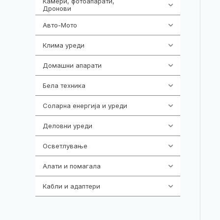
Камери, фотоапарати,
325
Дронови
Авто-Мото
139
Клима уреди
136
Домашни апарати
370
Бела техника
202
Соларна енергија и уреди
7
Деловни уреди
85
Осветлување
36
Алати и помагала
55
Кабли и адаптери
392