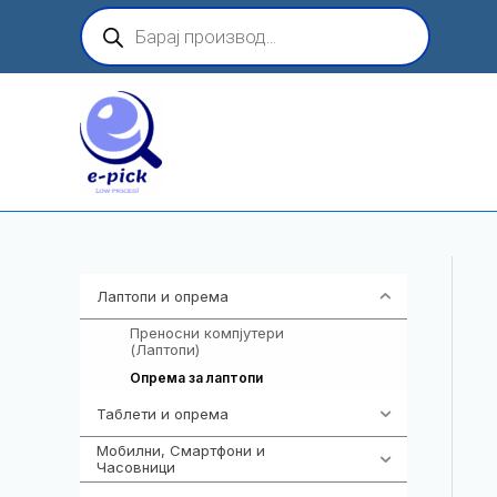
Skip
Products
search
to
content
Лаптопи и опрема
703
Преносни компјутери
388
(Лаптопи)
315
Опрема за лаптопи
Таблети и опрема
300
Мобилни, Смартфони и
961
Часовници