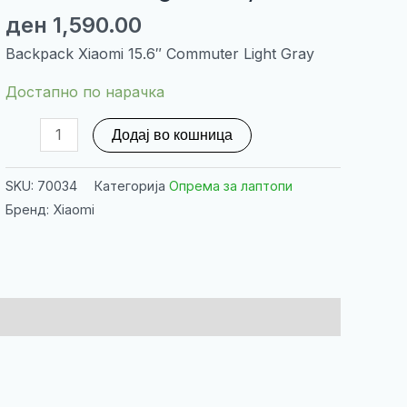
ден
1,590.00
Backpack Xiaomi 15.6″ Commuter Light Gray
Достапно по нарачка
Backpack
Додај во кошница
Xiaomi
15.6"
SKU:
70034
Категорија
Опрема за лаптопи
Commuter
Бренд: Xiaomi
Light
Gray
количина