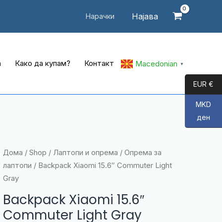
Најава
Нарачки
а
Како да купам?
Контакт
Macedonian
▼
EUR €
MKD
ден
Дома
/
Shop
/
Лаптопи и опрема
/
Опрема за
лаптопи
/ Backpack Xiaomi 15.6″ Commuter Light
Gray
Backpack Xiaomi 15.6″
Commuter Light Gray