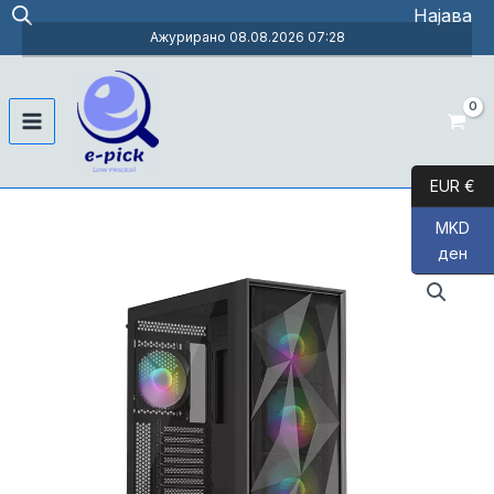
Skip
Најава
to
Ажурирано 08.08.2026 07:28
content
Main
Menu
EUR €
MKD
ден