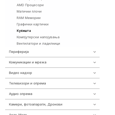
AMD Процесори
96
Матични плочи
77
RAM Мемории
132
Графички картички
144
219
Куќишта
Компјутерски напојувања
123
Вентилатори и ладилници
161
Периферија
1850
Комуникации и мрежа
454
Видео надзор
162
Телевизори и опрема
278
Аудио опрема
414
Камери, фотоапарати, Дронови
324
Авто-Мото
139