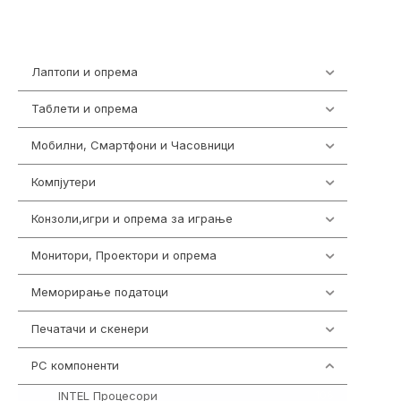
Лаптопи и опрема
700
Таблети и опрема
317
Мобилни, Смартфони и Часовници
985
Компјутери
223
Конзоли,игри и опрема за играње
1292
Монитори, Проектори и опрема
474
Меморирање податоци
537
Печатачи и скенери
976
PC компоненти
1058
INTEL Процесори
106