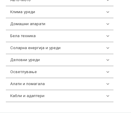
Клима уреди
138
Домашни апарати
370
Бела техника
202
Соларна енергија и уреди
7
Деловни уреди
85
Осветлување
36
Алати и помагала
55
Кабли и адаптери
392