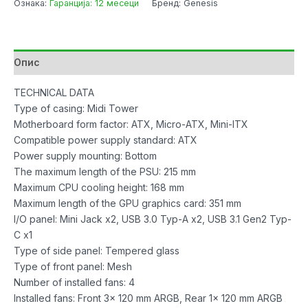
Ознака:
Гаранција: 12 месеци
Бренд: Genesis
Genesis
Diaxid
605
Gaming
Опис
ARGB
w/4x
TECHNICAL DATA
ARGB
Type of casing: Midi Tower
Fans
Motherboard form factor: ATX, Micro-ATX, Mini-ITX
Black
Compatible power supply standard: ATX
количина
Power supply mounting: Bottom
The maximum length of the PSU: 215 mm
Maximum CPU cooling height: 168 mm
Maximum length of the GPU graphics card: 351 mm
I/O panel: Mini Jack x2, USB 3.0 Typ-A x2, USB 3.1 Gen2 Typ-
C x1
Type of side panel: Tempered glass
Type of front panel: Mesh
Number of installed fans: 4
Installed fans: Front 3x 120 mm ARGB, Rear 1x 120 mm ARGB