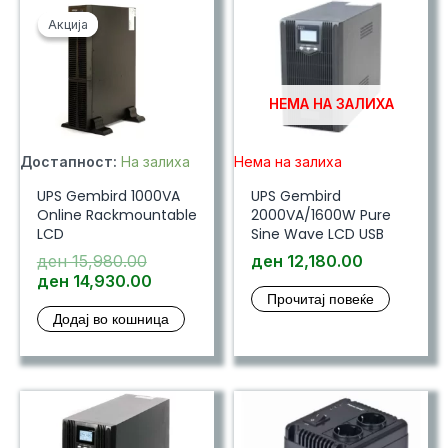
Акција
Акција
НЕМА НА ЗАЛИХА
Достапност:
На залиха
Нема на залиха
UPS Gembird 1000VA
UPS Gembird
Online Rackmountable
2000VA/1600W Pure
LCD
Sine Wave LCD USB
Original
ден
15,980.00
ден
12,180.00
price
Current
ден
14,930.00
Прочитај повеќе
was:
price
Додај во кошница
ден 15,980.00.
is:
ден 14,930.00.