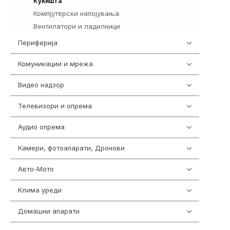
219
Куќишта
Компјутерски напојувања
123
Вентилатори и ладилници
161
Периферија
1850
Комуникации и мрежа
454
Видео надзор
163
Телевизори и опрема
278
Аудио опрема
416
Камери, фотоапарати, Дронови
325
Авто-Мото
139
Клима уреди
137
Домашни апарати
370