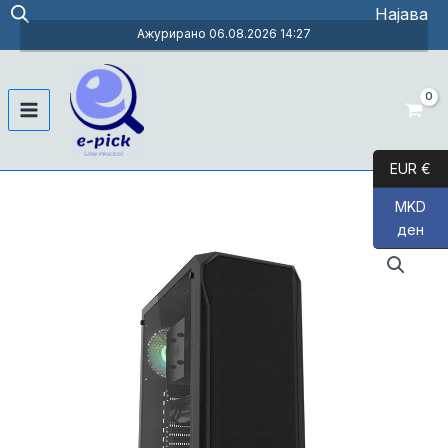
Skip
Најава
to
Ажурирано 06.08.2026 14:27
content
Main
Menu
EUR €
MKD
ден