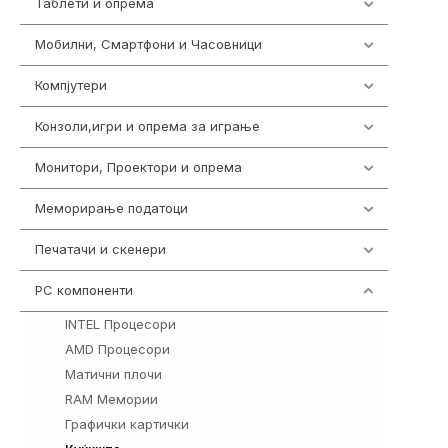
Таблети и опрема
300
Мобилни, Смартфони и Часовници
961
Компјутери
218
Конзоли,игри и опрема за играње
1301
Монитори, Проектори и опрема
474
Меморирање податоци
540
Печатачи и скенери
976
PC компоненти
1058
INTEL Процесори
106
AMD Процесори
96
Матични плочи
77
RAM Мемории
132
Графички картички
144