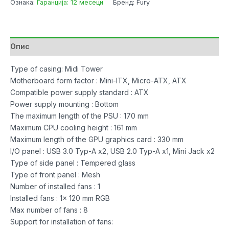
Ознака:
Гаранција: 12 месеци
Бренд: Fury
Fury
Shobo
SH4
Gaming
Опис
Black
RGB
Type of casing: Midi Tower
w/o
Motherboard form factor : Mini-ITX, Micro-ATX, ATX
PSU
Compatible power supply standard : ATX
количина
Power supply mounting : Bottom
The maximum length of the PSU : 170 mm
Maximum CPU cooling height : 161 mm
Maximum length of the GPU graphics card : 330 mm
I/O panel : USB 3.0 Typ-A x2, USB 2.0 Typ-A x1, Mini Jack x2
Type of side panel : Tempered glass
Type of front panel : Mesh
Number of installed fans : 1
Installed fans : 1x 120 mm RGB
Max number of fans : 8
Support for installation of fans: