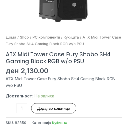
Дома
/
Shop
/
PC компоненти
/
Куќишта
/ ATX Midi Tower Case
Fury Shobo SH4 Gaming Black RGB w/o PSU
ATX Midi Tower Case Fury Shobo SH4
Gaming Black RGB w/o PSU
ден
2,130.00
ATX Midi Tower Case Fury Shobo SH4 Gaming Black RGB
w/o PSU
Достапност:
На залиха
ATX
Додај во кошница
Midi
Tower
SKU:
82850
Категорија
Куќишта
Case