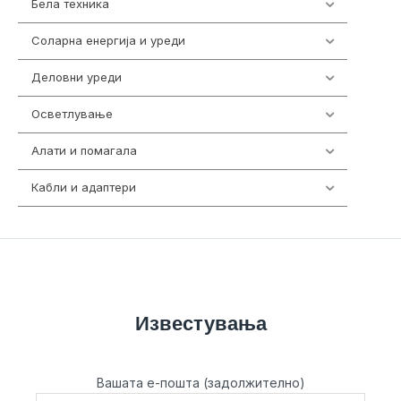
Бела техника
202
Соларна енергија и уреди
7
Деловни уреди
85
Осветлување
36
Алати и помагала
55
Кабли и адаптери
392
Известувања
Вашата е-пошта (задолжително)