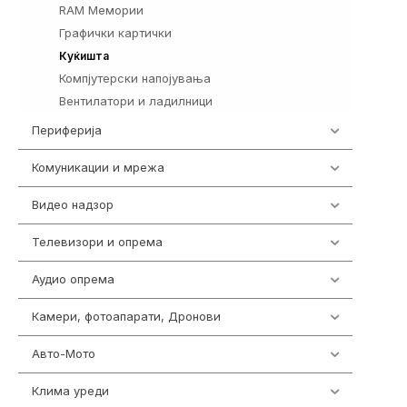
RAM Мемории
132
Графички картички
144
219
Куќишта
Компјутерски напојувања
123
Вентилатори и ладилници
161
Периферија
1850
Комуникации и мрежа
454
Видео надзор
163
Телевизори и опрема
278
Аудио опрема
416
Камери, фотоапарати, Дронови
325
Авто-Мото
139
Клима уреди
137