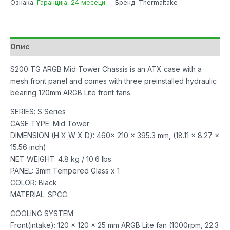
Ознака:
Гаранција: 24 месеци
Бренд: Thermaltake
Thermaltake
S200
TG
ARGB
Опис
Mid
Tower
S200 TG ARGB Mid Tower Chassis is an ATX case with a
Chassis
mesh front panel and comes with three preinstalled hydraulic
Black
bearing 120mm ARGB Lite front fans.
количина
SERIES: S Series
CASE TYPE: Mid Tower
DIMENSION (H X W X D): 460x 210 x 395.3 mm, (18.11 x 8.27 x
15.56 inch)
NET WEIGHT: 4.8 kg / 10.6 lbs.
PANEL: 3mm Tempered Glass x 1
COLOR: Black
MATERIAL: SPCC
COOLING SYSTEM
Front(intake): 120 x 120 x 25 mm ARGB Lite fan (1000rpm, 22.3