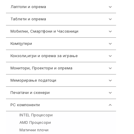
Лаптопи и опрема
703
Таблети и опрема
300
Мобилни, Смартфони и Часовници
961
Компјутери
218
Конзоли,игри и опрема за играње
1301
Монитори, Проектори и опрема
474
Меморирање податоци
540
Печатачи и скенери
976
PC компоненти
1058
INTEL Процесори
106
AMD Процесори
96
Матични плочи
77