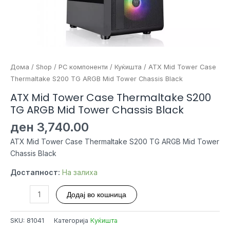
Дома
/
Shop
/
PC компоненти
/
Куќишта
/ ATX Mid Tower Case
Thermaltake S200 TG ARGB Mid Tower Chassis Black
ATX Mid Tower Case Thermaltake S200
TG ARGB Mid Tower Chassis Black
ден
3,740.00
ATX Mid Tower Case Thermaltake S200 TG ARGB Mid Tower
Chassis Black
Достапност:
На залиха
ATX
Додај во кошница
Mid
Tower
SKU:
81041
Категорија
Куќишта
Case