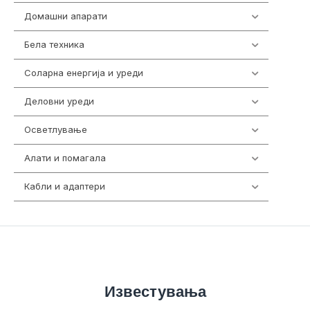
Домашни апарати
370
Бела техника
202
Соларна енергија и уреди
7
Деловни уреди
85
Осветлување
36
Алати и помагала
55
Кабли и адаптери
392
Известувања