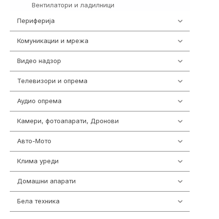
Вентилатори и ладилници
161
Периферија
1850
Комуникации и мрежа
454
Видео надзор
162
Телевизори и опрема
278
Аудио опрема
414
Камери, фотоапарати, Дронови
324
Авто-Мото
139
Клима уреди
138
Домашни апарати
370
Бела техника
202