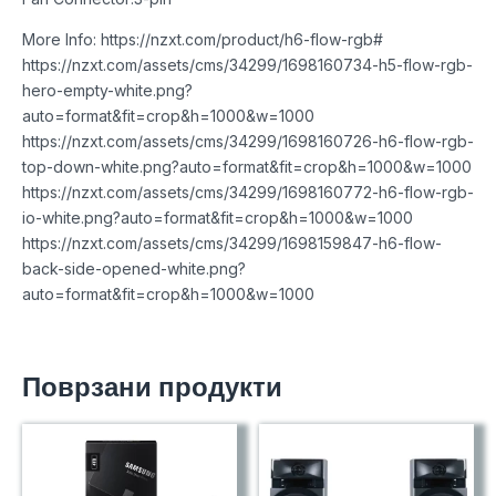
More Info: https://nzxt.com/product/h6-flow-rgb#
https://nzxt.com/assets/cms/34299/1698160734-h5-flow-rgb-
hero-empty-white.png?
auto=format&fit=crop&h=1000&w=1000
https://nzxt.com/assets/cms/34299/1698160726-h6-flow-rgb-
top-down-white.png?auto=format&fit=crop&h=1000&w=1000
https://nzxt.com/assets/cms/34299/1698160772-h6-flow-rgb-
io-white.png?auto=format&fit=crop&h=1000&w=1000
https://nzxt.com/assets/cms/34299/1698159847-h6-flow-
back-side-opened-white.png?
auto=format&fit=crop&h=1000&w=1000
Поврзани продукти