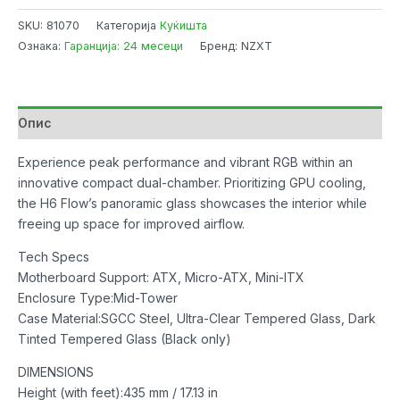
Tower
SKU:
81070
Категорија
Куќишта
Case
Ознака:
Гаранција: 24 месеци
Бренд: NZXT
NZXT
H6
Flow
White
Опис
RGB
w/2x
Experience peak performance and vibrant RGB within an
USB
innovative compact dual-chamber. Prioritizing GPU cooling,
3.2,
the H6 Flow’s panoramic glass showcases the interior while
Type-
freeing up space for improved airflow.
C,
Tech Specs
3x
Motherboard Support: ATX, Micro-ATX, Mini-ITX
120mm(RGB
Enclosure Type:Mid-Tower
Core)
Case Material:SGCC Steel, Ultra-Clear Tempered Glass, Dark
количина
Tinted Tempered Glass (Black only)
DIMENSIONS
Height (with feet):435 mm / 17.13 in