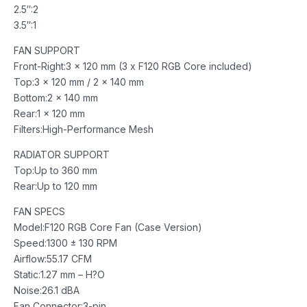
2.5″:2
3.5″:1
FAN SUPPORT
Front-Right:3 x 120 mm (3 x F120 RGB Core included)
Top:3 x 120 mm / 2 x 140 mm
Bottom:2 x 140 mm
Rear:1 x 120 mm
Filters:High-Performance Mesh
RADIATOR SUPPORT
Top:Up to 360 mm
Rear:Up to 120 mm
FAN SPECS
Model:F120 RGB Core Fan (Case Version)
Speed:1300 ± 130 RPM
Airflow:55.17 CFM
Static:1.27 mm – H?O
Noise:26.1 dBA
Fan Connector:3-pin