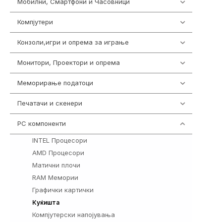
Мобилни, Смартфони и Часовници
985
Компјутери
224
Конзоли,игри и опрема за играње
1292
Монитори, Проектори и опрема
474
Меморирање податоци
537
Печатачи и скенери
976
PC компоненти
1058
INTEL Процесори
106
AMD Процесори
96
Матични плочи
77
RAM Мемории
132
Графички картички
144
219
Куќишта
Компјутерски напојувања
123