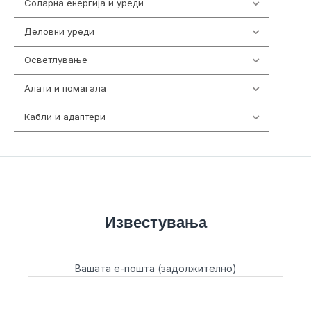
Соларна енергија и уреди
7
Деловни уреди
85
Осветлување
36
Алати и помагала
55
Кабли и адаптери
392
Известувања
Вашата е-пошта (задолжително)