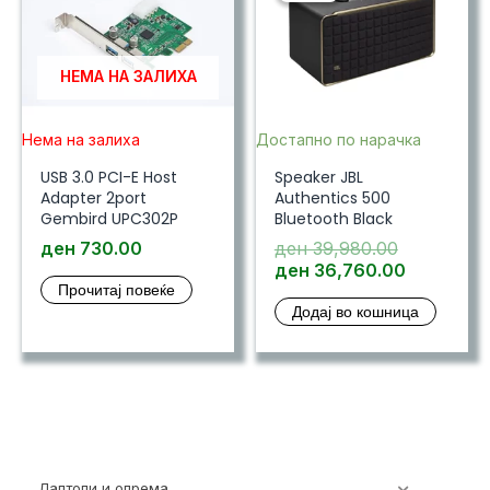
НЕМА НА ЗАЛИХА
Нема на залиха
Достапно по нарачка
USB 3.0 PCI-E Host
Speaker JBL
Adapter 2port
Authentics 500
Gembird UPC302P
Bluetooth Black
Original
ден
730.00
ден
39,980.00
price
Current
ден
36,760.00
Прочитај повеќе
was:
price
Додај во кошница
ден 39,98
is:
ден 36,7
Лаптопи и опрема
700