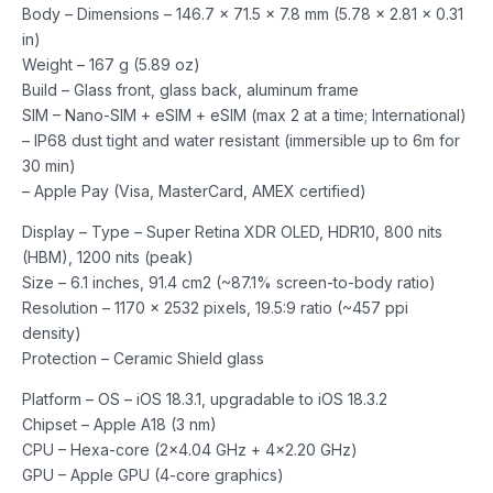
Body – Dimensions – 146.7 x 71.5 x 7.8 mm (5.78 x 2.81 x 0.31
in)
Weight – 167 g (5.89 oz)
Build – Glass front, glass back, aluminum frame
SIM – Nano-SIM + eSIM + eSIM (max 2 at a time; International)
– IP68 dust tight and water resistant (immersible up to 6m for
30 min)
– Apple Pay (Visa, MasterCard, AMEX certified)
Display – Type – Super Retina XDR OLED, HDR10, 800 nits
(HBM), 1200 nits (peak)
Size – 6.1 inches, 91.4 cm2 (~87.1% screen-to-body ratio)
Resolution – 1170 x 2532 pixels, 19.5:9 ratio (~457 ppi
density)
Protection – Ceramic Shield glass
Platform – OS – iOS 18.3.1, upgradable to iOS 18.3.2
Chipset – Apple A18 (3 nm)
CPU – Hexa-core (2×4.04 GHz + 4×2.20 GHz)
GPU – Apple GPU (4-core graphics)