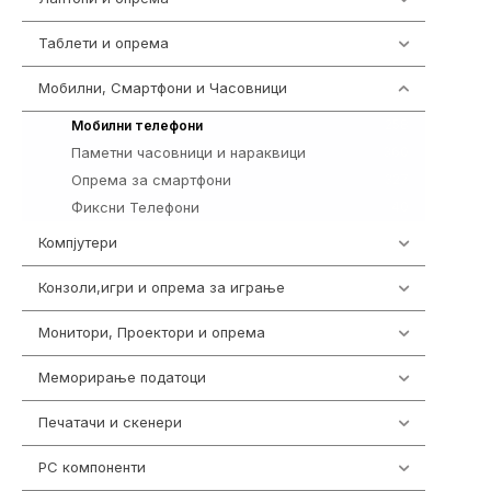
Таблети и опрема
317
Мобилни, Смартфони и Часовници
985
258
Мобилни телефони
Паметни часовници и нараквици
360
Опрема за смартфони
327
Фиксни Телефони
40
Компјутери
224
Конзоли,игри и опрема за играње
1292
Монитори, Проектори и опрема
474
Меморирање податоци
537
Печатачи и скенери
976
PC компоненти
1058