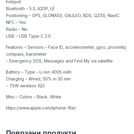
hotspot
Bluetooth – 5.3, A2DP, LE
Positioning – GPS, GLONASS, GALILEO, BDS, QZSS, NavIC
NFC – Yes
Radio – No
USB – USB Type-C 2.0
Features – Sensors – Face ID, accelerometer, gyro, proximity,
compass, barometer
– Emergency SOS, Messages and Find My via satellite
Battery – Type – Li-Ion 4005 mAh
Charging – Wired, 50% in 30 min
– 7.5W wireless (Qi)
Misc – Colors – Black, White
https://www.apple.com/iphone-16e/
Поврзани продукти