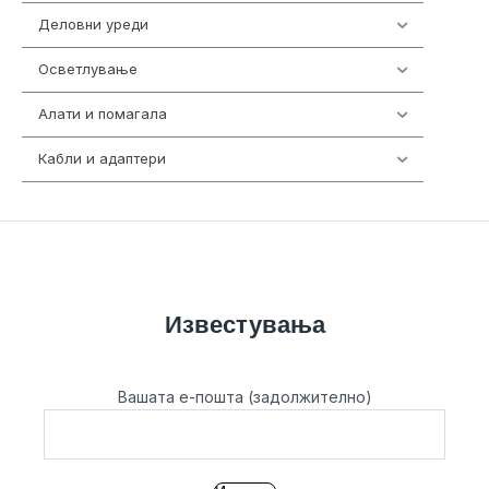
Деловни уреди
85
Осветлување
36
Алати и помагала
55
Кабли и адаптери
392
Известувања
Вашата е-пошта (задолжително)