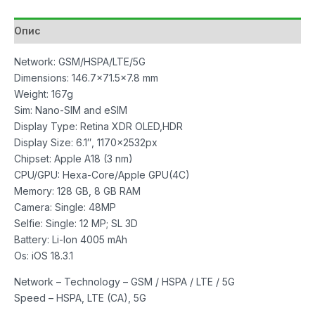
количина
Опис
Network: GSM/HSPA/LTE/5G
Dimensions: 146.7×71.5×7.8 mm
Weight: 167g
Sim: Nano-SIM and eSIM
Display Type: Retina XDR OLED,HDR
Display Size: 6.1″, 1170x2532px
Chipset: Apple A18 (3 nm)
CPU/GPU: Hexa-Core/Apple GPU(4C)
Memory: 128 GB, 8 GB RAM
Camera: Single: 48MP
Selfie: Single: 12 MP; SL 3D
Battery: Li-Ion 4005 mAh
Os: iOS 18.3.1
Network – Technology – GSM / HSPA / LTE / 5G
Speed – HSPA, LTE (CA), 5G