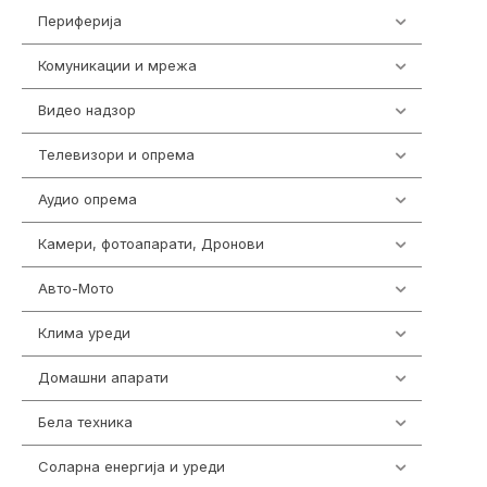
Периферија
1850
Комуникации и мрежа
454
Видео надзор
162
Телевизори и опрема
278
Аудио опрема
414
Камери, фотоапарати, Дронови
324
Авто-Мото
139
Клима уреди
138
Домашни апарати
370
Бела техника
202
Соларна енергија и уреди
7