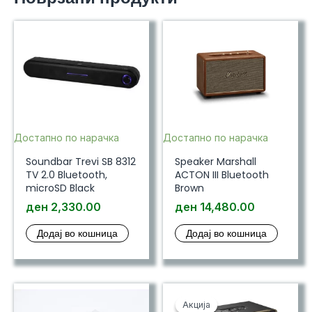
Достапно по нарачка
Достапно по нарачка
Soundbar Trevi SB 8312
Speaker Marshall
TV 2.0 Bluetooth,
ACTON III Bluetooth
microSD Black
Brown
ден
2,330.00
ден
14,480.00
Додај во кошница
Додај во кошница
Акција
Акција