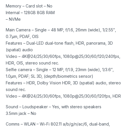
Memory – Card slot – No
Internal – 128GB 8GB RAM
– NVMe
Main Camera – Single – 48 MP, f/1.6, 26mm (wide), 1/2.55″,
0.7µm, PDAF, OIS
Features – Dual-LED dual-tone flash, HDR, panorama, 3D
(spatial) audio
Video – 4K@24/25/30/60fps, 1080p@25/30/60/120/240fps,
HDR, OIS, stereo sound rec.
Selfie camera – Single – 12 MP, f/1.9, 23mm (wide), 1/3.6″,
1.0µm, PDAF; SL 3D, (depth/biometrics sensor)
Features – HDR, Dolby Vision HDR, 3D (spatial) audio, stereo
sound rec.
Video – 4K@24/25/30/60fps, 1080p@25/30/60/120fps, HDR
Sound – Loudspeaker – Yes, with stereo speakers
3.5mm jack – No
Comms – WLAN – Wi-Fi 802.11 a/b/g/n/ac/6, dual-band,