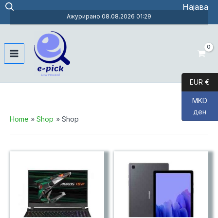
Skip
Најава
to
Ажурирано 08.08.2026 01:29
content
Main
Menu
EUR €
MKD
ден
Home
Shop
Shop