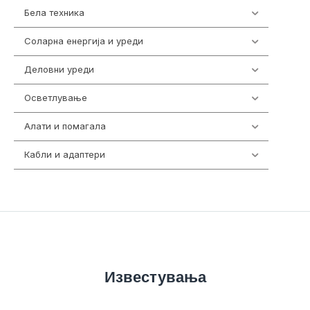
Бела техника
202
Соларна енергија и уреди
7
Деловни уреди
85
Осветлување
36
Алати и помагала
55
Кабли и адаптери
392
Известувања