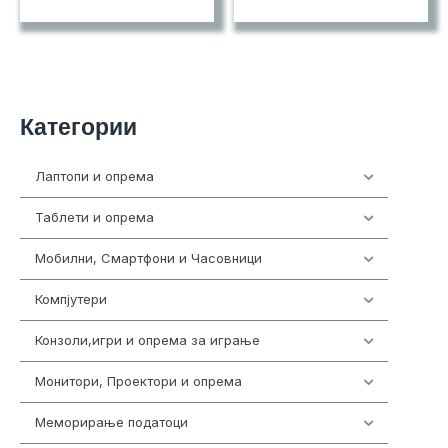
Категории
Лаптопи и опрема
702
Таблети и опрема
300
Мобилни, Смартфони и Часовници
974
Компјутери
218
Конзоли,игри и опрема за играње
1301
Монитори, Проектори и опрема
473
Меморирање податоци
540