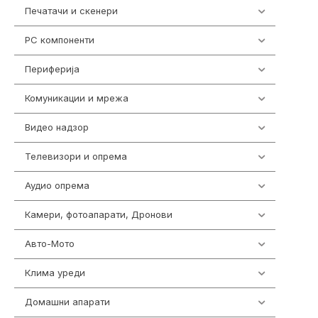
Печатачи и скенери
976
PC компоненти
1058
Периферија
1850
Комуникации и мрежа
454
Видео надзор
161
Телевизори и опрема
278
Аудио опрема
415
Камери, фотоапарати, Дронови
325
Авто-Мото
139
Клима уреди
138
Домашни апарати
370