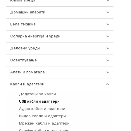
Клима уреди
137
Домашни апарати
370
Бела техника
202
Соларна енергија и уреди
7
Деловни уреди
85
Осветлување
36
Алати и помагала
55
Кабли и адаптери
392
Додатоци за кабли
4
167
USB кабли и адаптери
Аудио кабли и адаптери
3
Видео кабли и адаптери
98
Мрежни кабли и адаптери
57
Струјни кабли и адаптери
37