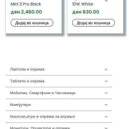
Mini 3 Pro Black
10W White
ден
2,480.00
ден
830.00
Додај во кошница
Додај во кошница
Лаптопи и опрема
703
Таблети и опрема
300
Мобилни, Смартфони и Часовници
961
Компјутери
218
Конзоли,игри и опрема за играње
1301
Монитори, Проектори и опрема
474