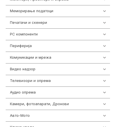
Меморирање податоци
540
Печатачи и скенери
976
PC компоненти
1058
Периферија
1850
Комуникации и мрежа
454
Видео надзор
163
Телевизори и опрема
278
Аудио опрема
416
Камери, фотоапарати, Дронови
325
Авто-Мото
139