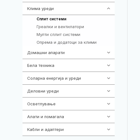
Клима уреди
138
96
Сплит системи
Греалки и вентилатори
3
Мулти сплит системи
33
Опрема и додатоци за клими
6
Домашни апарати
370
Бела техника
202
Соларна енергија и уреди
7
Деловни уреди
85
Осветлување
36
Алати и помагала
55
Кабли и адаптери
392