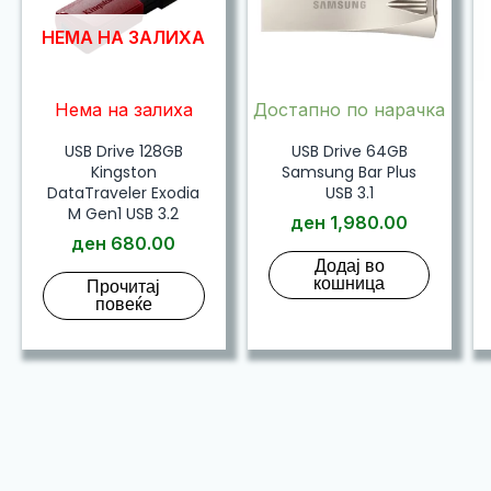
НЕМА НА ЗАЛИХА
Нема на залиха
Достапно по нарачка
USB Drive 128GB
USB Drive 64GB
Kingston
Samsung Bar Plus
DataTraveler Exodia
USB 3.1
M Gen1 USB 3.2
ден
1,980.00
ден
680.00
Додај во
кошница
Прочитај
повеќе