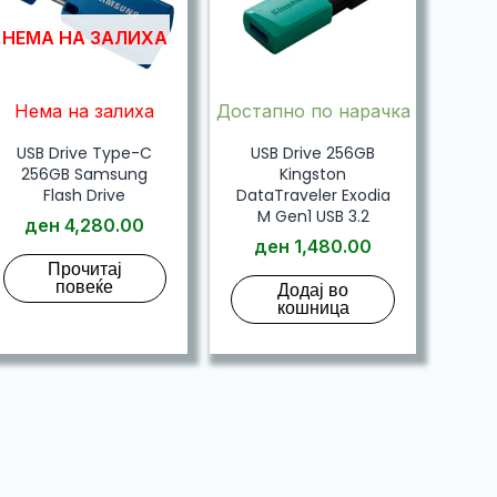
НЕМА НА ЗАЛИХА
Нема на залиха
Достапно по нарачка
USB Drive Type-C
USB Drive 256GB
256GB Samsung
Kingston
Flash Drive
DataTraveler Exodia
M Gen1 USB 3.2
ден
4,280.00
ден
1,480.00
Прочитај
повеќе
Додај во
кошница