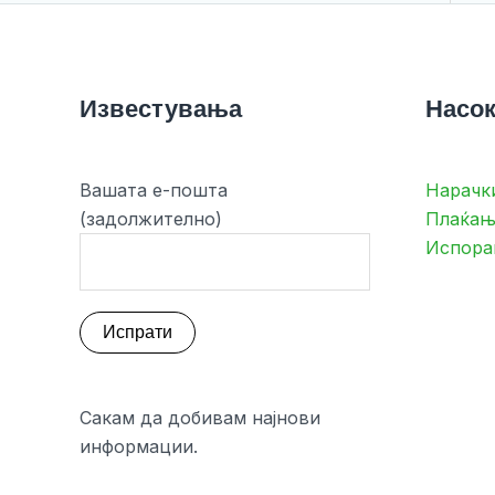
Известувања
Насок
Вашата е-пошта
Нарачк
(задолжително)
Плаќањ
Испора
Сакам да добивам најнови
информации.