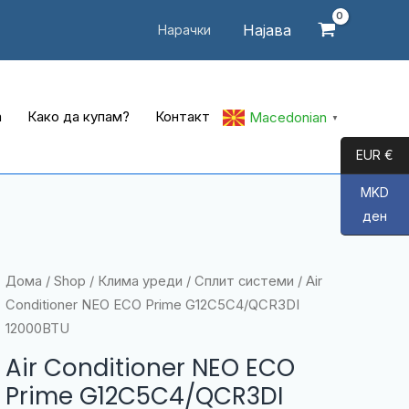
Најава
Нарачки
а
Како да купам?
Контакт
Macedonian
▼
EUR €
MKD
ден
Дома
/
Shop
/
Клима уреди
/
Сплит системи
/ Air
Conditioner NEO ECO Prime G12C5C4/QCR3DI
12000BTU
Air Conditioner NEO ECO
Prime G12C5C4/QCR3DI