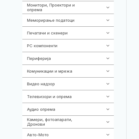
Монитори, Проектори и
474
опрема
Меморирање податоци
537
Печатачи и скенери
976
PC компоненти
1058
Периферија
1850
Комуникации и мрежа
454
Видео надзор
162
Телевизори и опрема
278
Аудио опрема
414
Камери, фотоапарати,
324
Дронови
Авто-Мото
139