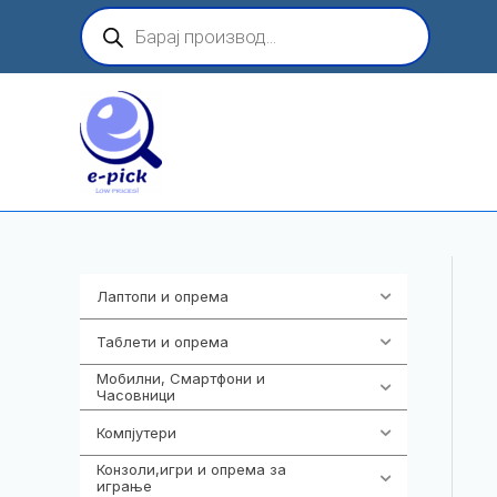
Skip
Products
search
to
content
Лаптопи и опрема
700
Таблети и опрема
317
Мобилни, Смартфони и
985
Часовници
Компјутери
223
Конзоли,игри и опрема за
1292
играње