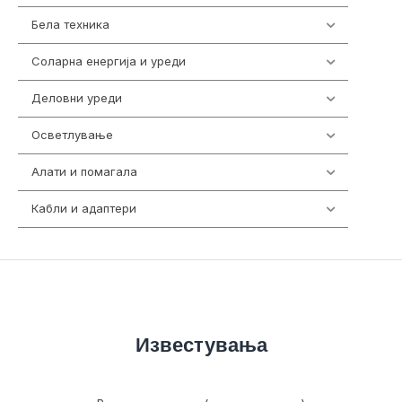
Бела техника
202
Соларна енергија и уреди
7
Деловни уреди
85
Осветлување
36
Алати и помагала
55
Кабли и адаптери
392
Известувања