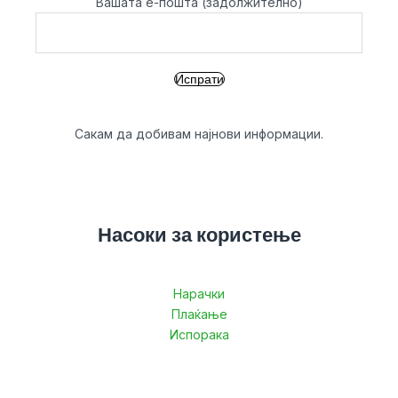
Вашата е-пошта (задолжително)
Сакам да добивам најнови информации.
Насоки за користење
Нарачки
Плаќање
Испорака