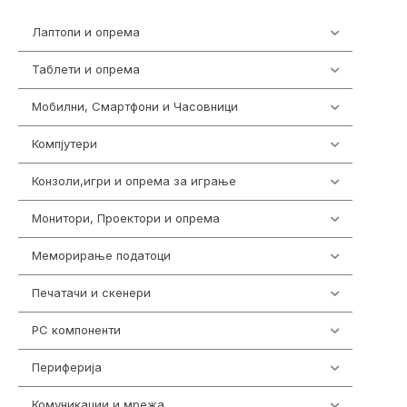
Лаптопи и опрема
700
Таблети и опрема
317
Мобилни, Смартфони и Часовници
985
Компјутери
224
Конзоли,игри и опрема за играње
1292
Монитори, Проектори и опрема
474
Меморирање податоци
537
Печатачи и скенери
976
PC компоненти
1058
Периферија
1850
Комуникации и мрежа
454