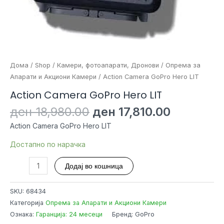
Дома
/
Shop
/
Камери, фотоапарати, Дронови
/
Опрема за
Апарати и Акциони Камери
/ Action Camera GoPro Hero LIT
Action Camera GoPro Hero LIT
Original
Current
ден
18,980.00
ден
17,810.00
price
price
Action Camera GoPro Hero LIT
was:
is:
ден 18,980.00.
ден 17,81
Достапно по нарачка
Action
Додај во кошница
Camera
GoPro
SKU:
68434
Hero
Категорија
Опрема за Апарати и Акциони Камери
LIT
Ознака:
Гаранција: 24 месеци
Бренд: GoPro
количина