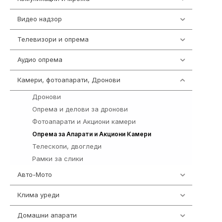
Видео надзор
162
Телевизори и опрема
278
Аудио опрема
414
Камери, фотоапарати, Дронови
324
Дронови
11
Опрема и делови за дронови
3
Фотоапарати и Акциони камери
65
201
Опрема за Апарати и Акциони Камери
Телескопи, двогледи
42
Рамки за слики
2
Авто-Мото
139
Клима уреди
138
Домашни апарати
370