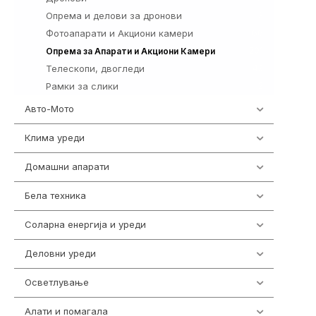
Опрема и делови за дронови
3
Фотоапарати и Акциони камери
66
201
Опрема за Апарати и Акциони Камери
Телескопи, двогледи
42
Рамки за слики
2
Авто-Мото
139
Клима уреди
138
Домашни апарати
370
Бела техника
202
Соларна енергија и уреди
7
Деловни уреди
85
Осветлување
36
Алати и помагала
55