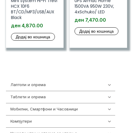
Mini System Hi-Fi Trevi
UPS Armac Home
HCX 10F6
1500VA 950W 230V,
BT/CD/MP3/USB/AUX
4xSchuko/ LED
Black
ден
7,470.00
ден
4,870.00
Додај во кошница
Додај во кошница
Лаптопи и опрема
703
Таблети и опрема
300
Мобилни, Смартфони и Часовници
977
Компјутери
218