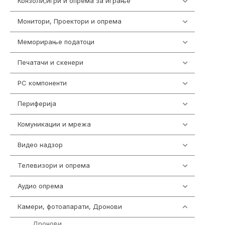
Конзоли,игри и опрема за играње
1301
Монитори, Проектори и опрема
474
Меморирање податоци
540
Печатачи и скенери
976
PC компоненти
1058
Периферија
1850
Комуникации и мрежа
454
Видео надзор
161
Телевизори и опрема
278
Аудио опрема
416
Камери, фотоапарати, Дронови
325
Дронови
11