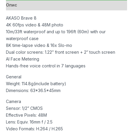
Опис
AKASO Brave 8
4K 60fps video & 48M photo
10m/33ft waterproof and up to 196ft (60m) with our
waterproof case
8K time-lapse video & 16x Slo-mo
Dual color screens: 1.22″ front screen + 2″ touch screen
AI Face Metering
Hands-free voice control in 7 languages
General
Weight: 114.8g(include battery)
Dimensions: 63*36.5*45mm
Camera
Sensor: 1/2” CMOS
Effective Pixels: 48M
Lens: Equiv. 16mm f / 2.5
Video Formats: H.264 / H.265