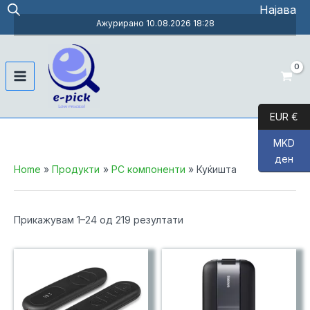
Skip
Најава
to
Ажурирано 10.08.2026 18:28
content
Main
Menu
EUR €
MKD
ден
Home
Продукти
PC компоненти
Куќишта
Sorted
Прикажувам 1–24 од 219 резултати
by
price:
low
to
high