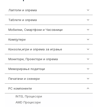
Лаптопи и опрема
700
Таблети и опрема
317
Мобилни, Смартфони и Часовници
987
Компјутери
232
Конзоли,игри и опрема за играње
1292
Монитори, Проектори и опрема
474
Меморирање податоци
537
Печатачи и скенери
976
PC компоненти
1058
INTEL Процесори
106
AMD Процесори
96