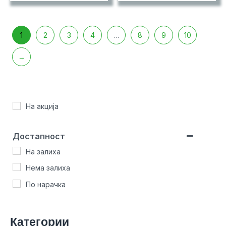
1
2
3
4
…
8
9
10
→
На акција
Достапност
На залиха
Нема залиха
По нарачка
Категории