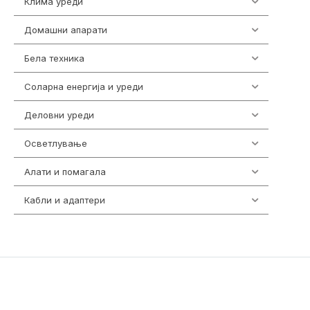
Клима уреди
140
Домашни апарати
370
Бела техника
202
Соларна енергија и уреди
7
Деловни уреди
86
Осветлување
36
Алати и помагала
55
Кабли и адаптери
392