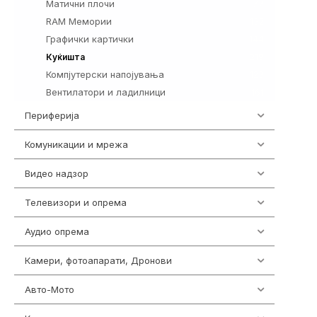
Матични плочи
77
RAM Мемории
132
Графички картички
144
219
Куќишта
Компјутерски напојувања
123
Вентилатори и ладилници
161
Периферија
1850
Комуникации и мрежа
454
Видео надзор
162
Телевизори и опрема
278
Аудио опрема
416
Камери, фотоапарати, Дронови
324
Авто-Мото
139