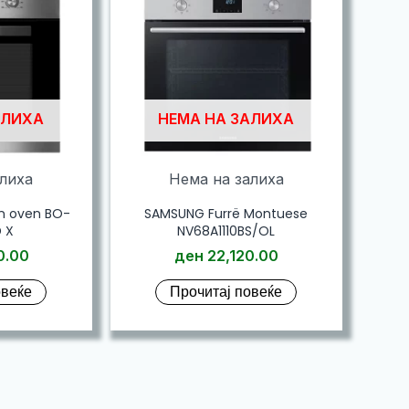
АЛИХА
НЕМА НА ЗАЛИХА
алиха
Нема на залиха
in oven BO-
SAMSUNG Furrë Montuese
 X
NV68A1110BS/OL
0.00
ден
22,120.00
овеќе
Прочитај повеќе