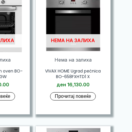
АЛИХА
НЕМА НА ЗАЛИХА
алиха
Нема на залиха
in oven BO-
VIVAX HOME Ugrad pećnica
 GW
BO-658FXHTD1 X
0.00
ден
16,130.00
овеќе
Прочитај повеќе