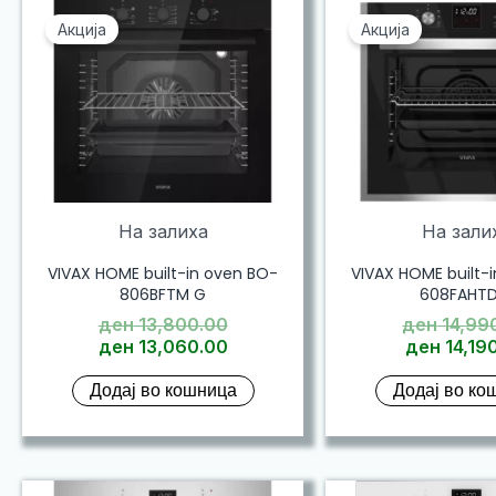
Акција
Акција
На залиха
На зали
VIVAX HOME built-in oven BO-
VIVAX HOME built-
806BFTM G
608FAHTD
Original
ден
13,800.00
ден
14,99
price
Current
ден
13,060.00
ден
14,19
was:
price
Додај во кошница
Додај во ко
ден 13,800.00.
is:
ден 13,060.00.