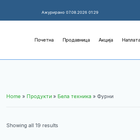
Ажурирано 07.08.2026 01:29
Почетна
Продавница
Акција
Наплат
Home
Продукти
Бела техника
Фурни
Sorted
Showing all 19 results
by
price: