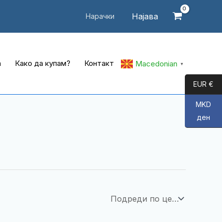
Најава
Нарачки
а
Како да купам?
Контакт
Macedonian
▼
EUR €
MKD
ден