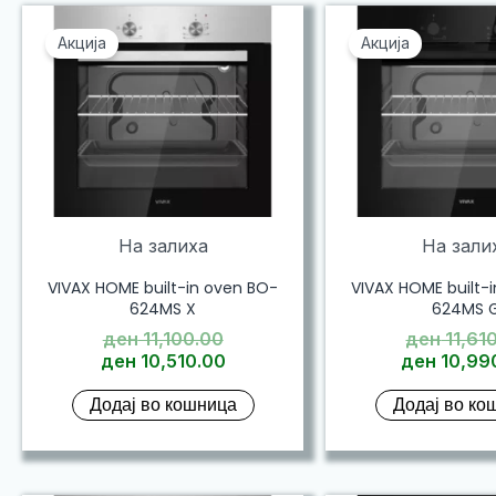
Акција
Акција
На залиха
На зали
VIVAX HOME built-in oven BO-
VIVAX HOME built-
624MS X
624MS 
Original
ден
11,100.00
ден
11,61
price
Current
ден
10,510.00
ден
10,99
was:
price
Додај во кошница
Додај во ко
ден 11,100.00.
is:
ден 10,510.00.