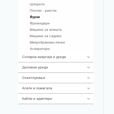
Шпорети
12
Плотни - рингли
21
19
Фурни
Фрижидери
66
Машини за алишта
32
Машини за садови
21
Микробранови печки
12
Аспиратори
15
Соларна енергија и уреди
7
Деловни уреди
85
Осветлување
36
Алати и помагала
55
Кабли и адаптери
392