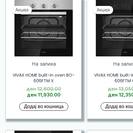
Акција
Акција
На залиха
На зали
VIVAX HOME built-in oven BO-
VIVAX HOME built-
606FTM X
606FTM 
Original
ден
12,600.00
ден
13,05
Current
price
ден
11,930.00
ден
12,35
price
was:
Додај во кошница
Додај во ко
is:
ден 12,600.00.
ден 11,930.00.