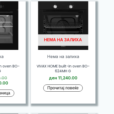
НЕМА НА ЗАЛИХА
ха
Нема на залиха
in oven BO-
VIVAX HOME built-in oven BO-
G
624MH G
Original
0.00
ден
11,240.00
price
Current
0.00
Прочитај повеќе
was:
price
шница
ден 11,610.00.
is:
ден 10,990.00.