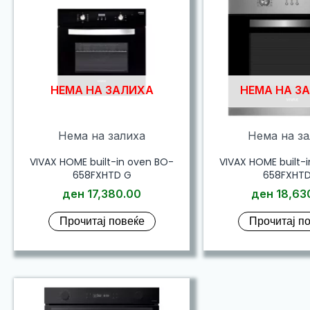
НЕМА НА ЗАЛИХА
НЕМА НА З
Нема на залиха
Нема на з
VIVAX HOME built-in oven BO-
VIVAX HOME built-
658FXHTD G
658FXHTD
ден
17,380.00
ден
18,63
Прочитај повеќе
Прочитај п