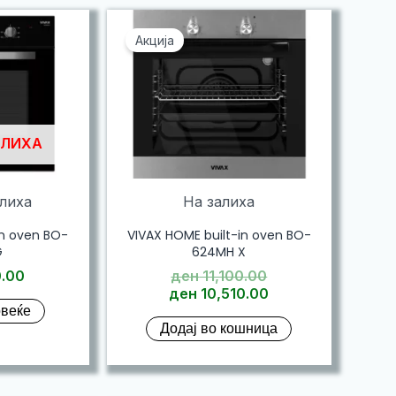
Акција
АЛИХА
алиха
На залиха
in oven BO-
VIVAX HOME built-in oven BO-
G
624MH X
Original
.00
ден
11,100.00
price
Current
ден
10,510.00
овеќе
was:
price
Додај во кошница
ден 11,100.00.
is:
ден 10,510.00.