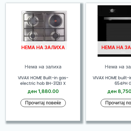
low
to
high
НЕМА НА ЗАЛИХА
НЕМА НА З
Нема на залиха
Нема на з
VIVAX HOME Built-in gas-
VIVAX HOME built-
electric hob BH-312EI X
654PH 
ден
1,880.00
ден
8,750
Прочитај повеќе
Прочитај п