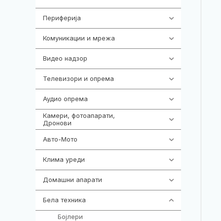
Периферија
1850
Комуникации и мрежа
454
Видео надзор
163
Телевизори и опрема
278
Аудио опрема
416
Камери, фотоапарати,
325
Дронови
Авто-Мото
139
Клима уреди
137
Домашни апарати
370
Бела техника
202
Бојлери
4