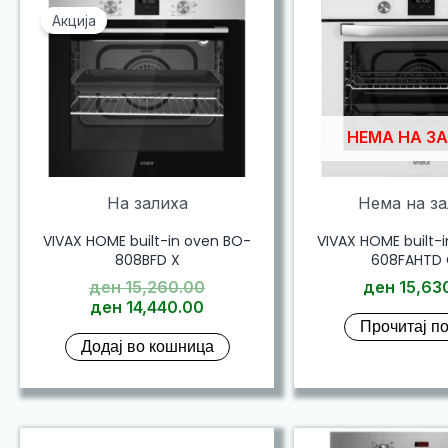
Акција
НЕМА НА З
На залиха
Нема на з
VIVAX HOME built-in oven BO-
VIVAX HOME built-
808BFD X
608FAHTD
Original
ден
15,260.00
ден
15,63
Current
price
ден
14,440.00
Прочитај п
price
was:
Додај во кошница
is:
ден 15,260.00.
ден 14,440.00.