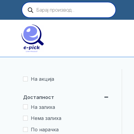
Skip
Products
search
to
content
На акција
Достапност
На залиха
Нема залиха
По нарачка