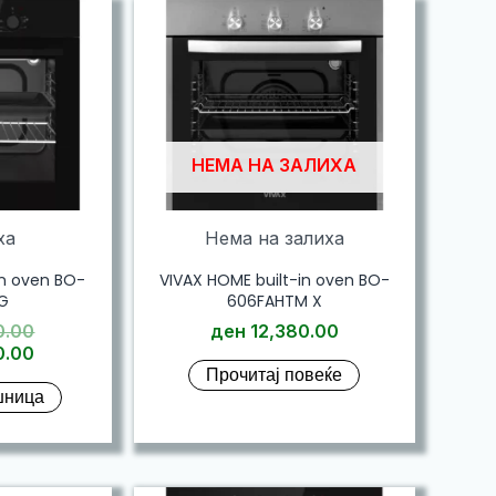
НЕМА НА ЗАЛИХА
ха
Нема на залиха
in oven BO-
VIVAX HOME built-in oven BO-
G
606FAHTM X
Original
0.00
ден
12,380.00
Current
price
0.00
Прочитај повеќе
price
was:
шница
is:
ден 13,050.00.
ден 12,350.00.