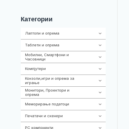
Категории
Лаптопи и опрема
703
Таблети и опрема
300
Мобилни, Смартфони и
961
Часовници
Компјутери
218
Конзоли,игри и опрема за
1301
играње
Монитори, Проектори и
474
опрема
Меморирање податоци
540
Печатачи и скенери
976
PC компоненти
1058